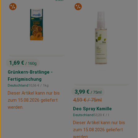
, Kontrollstelle:
DE-ÖKO-007
Sonderangebot
Sonderangebot
1,69 €
/ 160g
, Preis:
Grünkern-Bratlinge -
Fertigmischung
, Referenzpreis:
Deutschland
10,56 €
/ 1kg
, Herkunft:
3,99 €
/ 75ml
Dieser Artikel kann nur bis
, Preis:
, Alter Preis:
4,59 €
/ 75ml
zum 15.08.2026 geliefert
werden.
Deo Spray Kamille
, Referenzpreis:
Deutschland
53,20 €
/ l
, Herkunft:
Dieser Artikel kann nur bis
zum 15.08.2026 geliefert
werden.