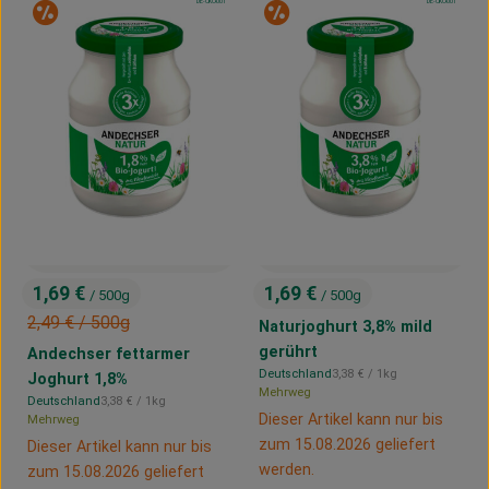
, Kontrollstelle:
, Kontrollstelle:
DE-ÖKO-001
DE-ÖKO-001
Sonderangebot
Sonderangebot
1,69 €
1,69 €
/ 500g
/ 500g
, Preis:
, Preis:
, Alter Preis:
2,49 €
/ 500g
Naturjoghurt 3,8% mild
gerührt
Andechser fettarmer
, Referenzpreis:
Deutschland
3,38 €
/ 1kg
Joghurt 1,8%
, Herkunft:
Mehrweg
, Referenzpreis:
Deutschland
3,38 €
/ 1kg
, Herkunft:
Dieser Artikel kann nur bis
Mehrweg
zum 15.08.2026 geliefert
Dieser Artikel kann nur bis
werden.
zum 15.08.2026 geliefert