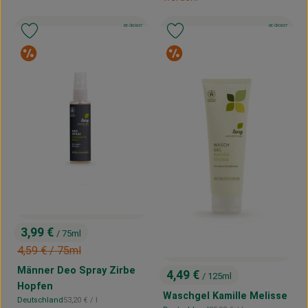
, Kontrollstelle:
, Kontrollstelle:
DE-ÖKO-037
DE-ÖKO-037
, Verband:
, Verband:
Produkt zu Favouriten hinzufügen
Produkt zu Favouriten hinzufügen
Sonderangebot
Sonderangebot
3,99 €
/ 75ml
, Preis:
, Alter Preis:
4,59 €
/ 75ml
Männer Deo Spray Zirbe
4,49 €
/ 125ml
, Preis:
Hopfen
Waschgel Kamille Melisse
, Referenzpreis:
Deutschland
53,20 €
/ l
, Herkunft: