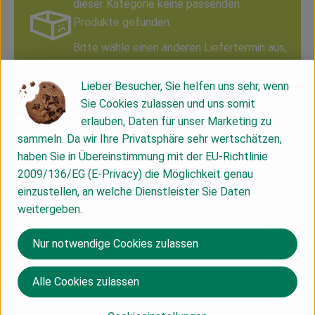
dieser Kategorie keine passenden
Kühltheke
Produkte gefunden.
Vorratskammer
Bitte wähle einen anderen Liefertermin aus,
um Produkte dieser Kategorie zu sehen.
Getränke
Lieber Besucher, Sie helfen uns sehr, wenn
Sie Cookies zulassen und uns somit
Haus, Garten & Co.
Du hast eine Frage? Wir helfen dir gerne:
erlauben, Daten für unser Marketing zu
sammeln. Da wir Ihre Privatsphäre sehr wertschätzen,
Hof Mahlitzsch GbR
haben Sie in Übereinstimmung mit der EU-Richtlinie
Mahlitzsch Nr. 1
Über uns
01683 Nossen
2009/136/EG (E-Privacy) die Möglichkeit genau
Lieferservice
einzustellen, an welche Dienstleister Sie Daten
035242-65620
weitergeben.
oekokiste (at) hof-mahlitzsch.de
Neues vom Hof
Nur notwendige Cookies zulassen
Lieferservice
Blog
Ökokiste - So geht's
Alle Cookies zulassen
Häufige Fragen
Probelieferung
Liefergebiet