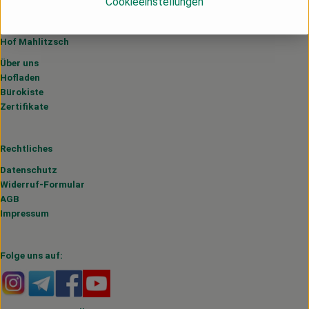
Cookieeinstellungen
Hof Mahlitzsch
Über uns
Hofladen
Bürokiste
Zertifikate
Rechtliches
Datenschutz
Widerruf-Formular
AGB
Impressum
Folge uns auf:
Externer Link zu https://www.instagram.com/hofmahlitzs
Externer Link zu https://t.me/s/hofmahlitzsch
Externer Link zu https://www.facebook.com/H
Externer Link zu https://www.youtube.