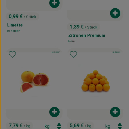
Produkt zum Warenkorb hinzufügen
Produk
0,99 €
/ Stück
, Preis:
Limette
1,39 €
/ Stück
, Preis:
Brasilien
, Herkunft:
Zitronen Premium
Peru
, Herkunft:
, Kontrollstelle:
, Kontrollstelle:
DE-ÖKO-037
DE-ÖKO-037
, Verband:
, Verband:
Produkt zu Favouriten hinzufügen
Produkt zu Favouriten hinzufügen
Produkt zum Warenkorb hinzufügen
Produk
7,79 €
5,69 €
/ kg
/ kg