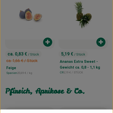
Produkt zum Warenkorb hinzufügen
Produk
ca. 0,83 €
5,19 €
/ Stück
/ Stück
, Preis:
, Preis:
, Alter Preis:
ca. 1,66 €
/ Stück
Ananas Extra Sweet -
Gewicht ca. 0,8 - 1,1 kg
Feige
, Referenzpreis:
CR
5,19 €
/ STÜCK
, Referenzpreis:
Spanien
20,69 €
/ kg
, Herkunft:
, Herkunft:
Pfirsich, Aprikose & Co.
, Verband:
, Verband: