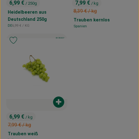
6,99 €
7,99 €
/ 250g
/ kg
, Preis:
, Preis:
, Alter Preis:
8,39 €
/ kg
Heidelbeeren aus
Deutschland 250g
Trauben kernlos
, Referenzpreis:
DE
6,99 €
/ KG
Spanien
, Herkunft:
, Herkunft:
, Kontrollstelle:
DE-ÖKO-037
, Verband:
Produkt zu Favouriten hinzufügen
Produkt zum Warenkorb hinzufügen
6,99 €
/ kg
, Preis:
, Alter Preis:
7,99 €
/ kg
Trauben weiß