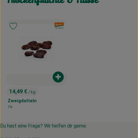
Trockenfrüchte & Nüsse
, Verband:
Produkt zu Favouriten hinzufügen
, Kontrollstelle:
DE-ÖKO-037
Produkt zum Warenkorb hinzufügen
14,49 €
/ kg
, Preis:
Zweigdatteln
TN
, Herkunft:
Du hast eine Frage? Wir helfen dir gerne: