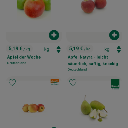
Produkt zum Warenkorb hinzufügen
Produk
5,19 €
5,19 €
/ kg
/ kg
, Preis:
, Preis:
Apfel der Woche
Apfel Natyra - leicht
Deutschland
säuerlich, saftig, knackig
, Herkunft:
Deutschland
, Herkunft:
, Verband:
, Verband:
Produkt zu Favouriten hinzufügen
Produkt zu Favouriten hinzufügen
, Kontrollstelle:
DE-ÖKO-037
, Kontrollstelle:
DE-ÖKO-021