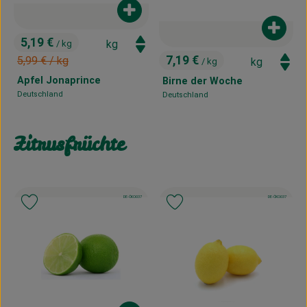
Produkt zum Warenkorb hinzufügen
Produk
5,19 €
/ kg
, Preis:
, Alter Preis:
7,19 €
5,99 €
/ kg
/ kg
, Preis:
Apfel Jonaprince
Birne der Woche
Deutschland
Deutschland
, Herkunft:
, Herkunft:
Zitrusfrüchte
, Kontrollstelle:
, Kontrollstelle:
DE-ÖKO-037
DE-ÖKO-037
, Verband:
, Verband:
Produkt zu Favouriten hinzufügen
Produkt zu Favouriten hinzufügen