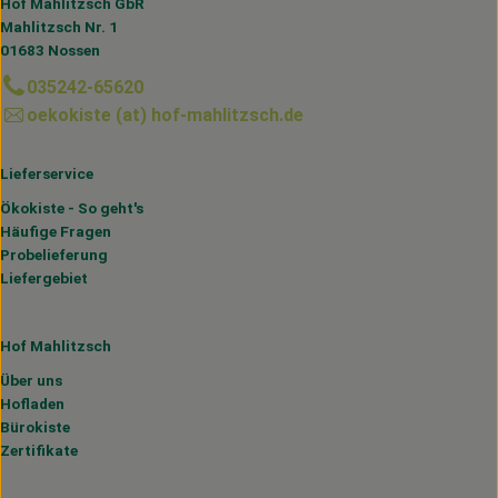
Hof Mahlitzsch GbR
Mahlitzsch Nr. 1
01683 Nossen
035242-65620
oekokiste (at) hof-mahlitzsch.de
Lieferservice
Ökokiste - So geht's
Häufige Fragen
Probelieferung
Liefergebiet
Hof Mahlitzsch
Über uns
Hofladen
Bürokiste
Zertifikate