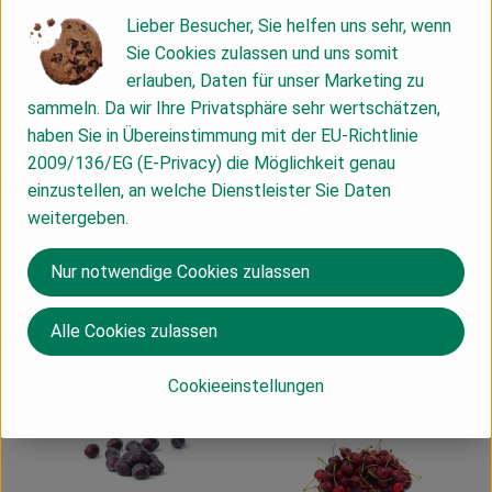
Produkt zu Favouriten hinzufügen
Produkt zu Favouriten hinzufügen
, Kontrollstelle:
, Kontrollstelle:
DE-ÖKO-037
DE-ÖKO-037
Lieber Besucher, Sie helfen uns sehr, wenn
Sie Cookies zulassen und uns somit
erlauben, Daten für unser Marketing zu
sammeln. Da wir Ihre Privatsphäre sehr wertschätzen,
haben Sie in Übereinstimmung mit der EU-Richtlinie
2009/136/EG (E-Privacy) die Möglichkeit genau
6,99 €
/ kg
, Preis:
einzustellen, an welche Dienstleister Sie Daten
Mirabellen lose
weitergeben.
Produk
DE
, Herkunft:
Dieser Artikel kann nur bis
9,89 €
Nur notwendige Cookies zulassen
/ kg
, Preis:
zum 08.08.2026 geliefert
Pflaume
werden.
Spanien
Alle Cookies zulassen
, Herkunft:
, Verband:
, Verband:
Produkt zu Favouriten hinzufügen
Produkt zu Favouriten hinzufügen
Cookieeinstellungen
, Kontrollstelle:
, Kontrollstelle:
DE-ÖKO-021
DE-ÖKO-021