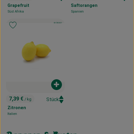
, Preis:
, Preis:
Grapefruit
Saftorangen
Süd Afrika
Spanien
, Herkunft:
, Herkunft:
, Kontrollstelle:
DE-ÖKO-037
, Verband:
Produkt zu Favouriten hinzufügen
Produkt zum Warenkorb hinzufügen
7,39 €
/ kg
, Preis:
Zitronen
Italien
, Herkunft: