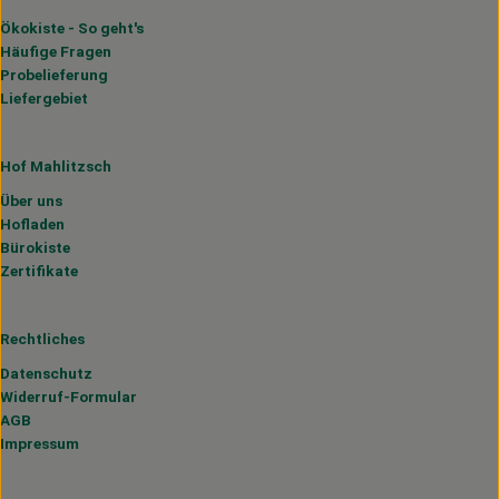
Ökokiste - So geht's
Häufige Fragen
Probelieferung
Liefergebiet
Hof Mahlitzsch
Über uns
Hofladen
Bürokiste
Zertifikate
Rechtliches
Datenschutz
Widerruf-Formular
AGB
Impressum