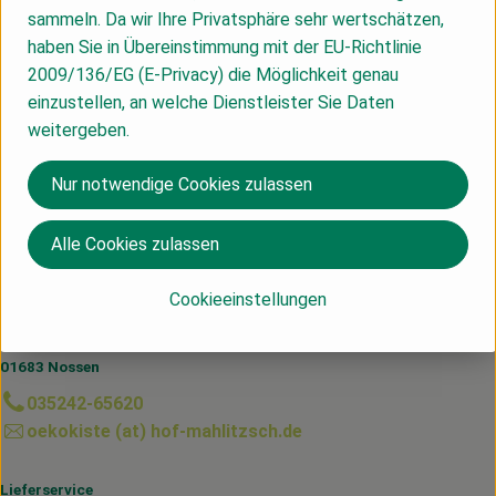
sammeln. Da wir Ihre Privatsphäre sehr wertschätzen,
haben Sie in Übereinstimmung mit der EU-Richtlinie
2009/136/EG (E-Privacy) die Möglichkeit genau
einzustellen, an welche Dienstleister Sie Daten
Produkt zum Warenkorb hinzufügen
weitergeben.
ca. 8,34 €
/ Stück
, Preis:
Mini Wassermelone
Nur notwendige Cookies zulassen
, Referenzpreis:
Spanien
3,79 €
/ kg
, Herkunft:
Alle Cookies zulassen
Du hast eine Frage? Wir helfen dir gerne:
Cookieeinstellungen
Hof Mahlitzsch GbR
Mahlitzsch Nr. 1
01683 Nossen
035242-65620
oekokiste (at) hof-mahlitzsch.de
Lieferservice