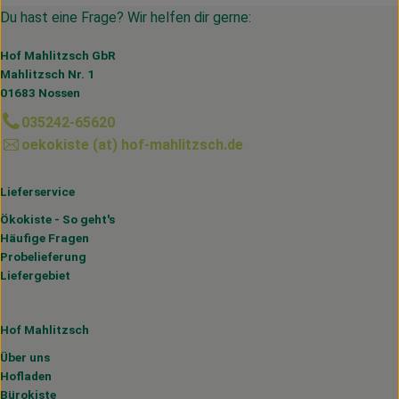
Du hast eine Frage? Wir helfen dir gerne:
Hof Mahlitzsch GbR
Mahlitzsch Nr. 1
01683 Nossen
035242-65620
oekokiste (at) hof-mahlitzsch.de
Lieferservice
Ökokiste - So geht's
Häufige Fragen
Probelieferung
Liefergebiet
Hof Mahlitzsch
Über uns
Hofladen
Bürokiste