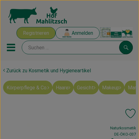
Warenk
Registrieren
Anmelden
Link
Mobiles Menu öffnen oder sch
Suche
Zurück zu Kosmetik und Hygieneartikel
Ökokisten
Körperpflege & Co.
Haare
Gesicht
Makeup
Mart
Mahlitzscher Produkte
Angebote & Inspiration
Pr
Ökokisten
, Verband:
Naturkosmetik
Obst & Gemüse
, Kontrollstelle
DE-ÖKO-037