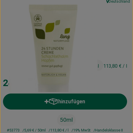
Deutschland
, Herkunft:
Kühltheke
Vorratskammer
Getränke
Haus, Garten & Co.
5,69 €
/ 50ml
113,80 €
/ l
Über uns
Lieferservice
24 Stunden Creme
Neues vom Hof
hinzufügen
Produkt zum Warenkorb hinzufü
Blog
50ml
#53773
5,69 €
/ 50ml
113,80 €
/ l
19% MwSt
Handelsklasse II