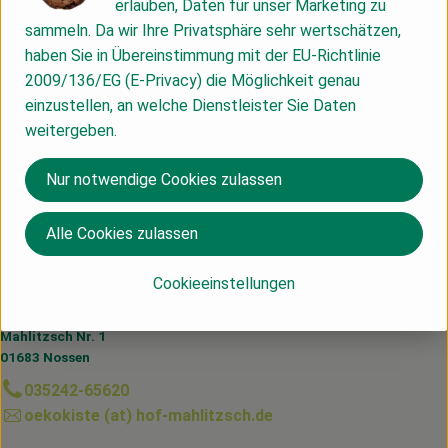
Info
erlauben, Daten für unser Marketing zu
sammeln. Da wir Ihre Privatsphäre sehr wertschätzen,
haben Sie in Übereinstimmung mit der EU-Richtlinie
2009/136/EG (E-Privacy) die Möglichkeit genau
Produktinformationen
einzustellen, an welche Dienstleister Sie Daten
weitergeben.
Nur notwendige Cookies zulassen
Herkunft
Alle Cookies zulassen
Du hast eine Frage? Wir helfen dir gerne:
Cookieeinstellungen
Hof Mahlitzsch GbR
Mahlitzsch Nr. 1
01683 Nossen
035242-65620
oekokiste (at) hof-mahlitzsch.de