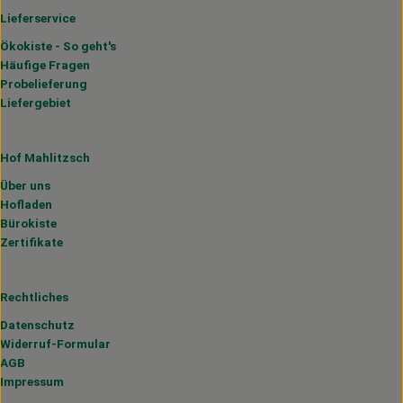
Lieferservice
Ökokiste - So geht's
Häufige Fragen
Probelieferung
Liefergebiet
Hof Mahlitzsch
Über uns
Hofladen
Bürokiste
Zertifikate
Rechtliches
Datenschutz
Widerruf-Formular
AGB
Impressum