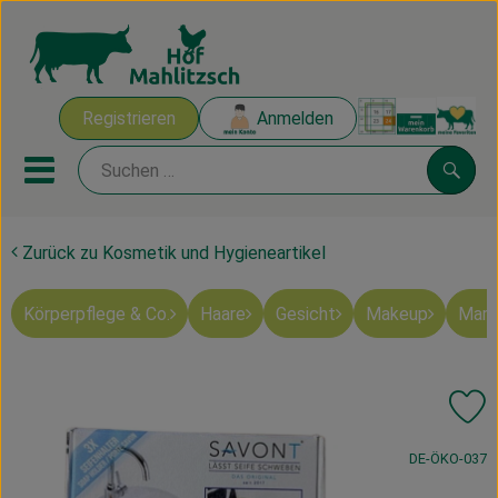
Warenk
Registrieren
Anmelden
Link
Mobiles Menu öffnen oder sch
Suche
Zurück zu Kosmetik und Hygieneartikel
Ökokisten
Körperpflege & Co.
Haare
Gesicht
Makeup
Mart
Mahlitzscher Produkte
Angebote & Inspiration
Pr
Ökokisten
, Kontrollstelle
DE-ÖKO-037
Obst & Gemüse