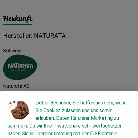
Herkunft
Hersteller: NATURATA
Schweiz
Naturata AG
D 71672 Marbach
Lieber Besucher, Sie helfen uns sehr, wenn
Sie Cookies zulassen und uns somit
Die NATURATA AG – „Wir leben Bio 4.0“
erlauben, Daten für unser Marketing zu
sammeln. Da wir Ihre Privatsphäre sehr wertschätzen,
Als führender Anbieter von biologischen und bio-
haben Sie in Übereinstimmung mit der EU-Richtlinie
dynamischen Lebensmitteln zeichnet sich die NATURATA AG