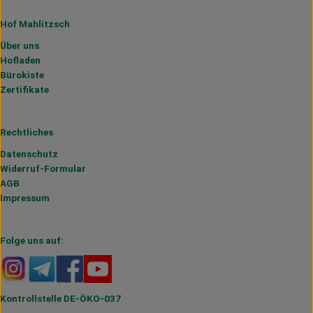
Hof Mahlitzsch
Über uns
Hofladen
Bürokiste
Zertifikate
Rechtliches
Datenschutz
Widerruf-Formular
AGB
Impressum
Folge uns auf:
Externer Link zu https://www.instagram.com/hofmahlitzs
Externer Link zu https://t.me/s/hofmahlitzsch
Externer Link zu https://www.facebook.com/H
Externer Link zu https://www.youtube.
Kontrollstelle DE-ÖKO-037