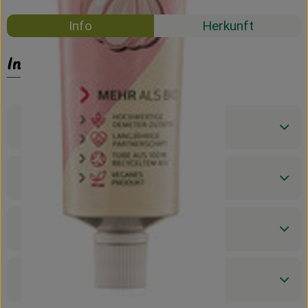
Info
Herkunft
Info
Produktinformationen
Zutaten
Nährwert-Info
Produktdatenblatt