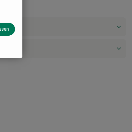
assen