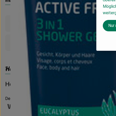
Möglich
weiter
Produktinformationen
Nur
Produktdatenblatt
Herkunft
Hersteller: Weleda
Deutschland