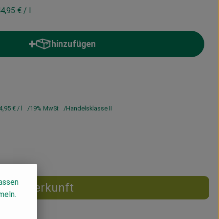
4,95 €
/ l
hinzufügen
Produkt zum Warenkorb hinzufügen
4,95 €
/ l
19% MwSt
Handelsklasse II
lassen
Herkunft
meln.