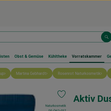
Su
isten
Obst & Gemüse
Kühltheke
Vorratskammer
G
up
Martina Gebhardt
Rosenrot Naturkosmetik
Aktiv Du
Produkt zu Favouriten hinzufüg
, Verband:
Naturkosmetik
, Kontrollstelle:
DE-ÖKO-037