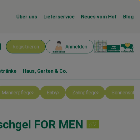
Über uns
Lieferservice
Neues vom Hof
Blog
Warenk
L
Registrieren
Anmelden
chen
etränke
Haus, Garten & Co.
Männerpflege
Baby
Zahnpflege
Sonnenschu
schgel FOR MEN
en