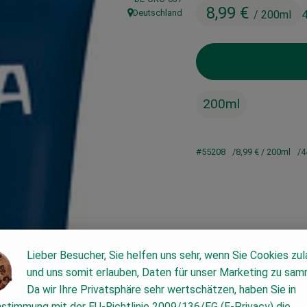
8,99 €
Deutschland
/ 200ml
4
, Herkunft:
200ml
#55208
8,99 €
/ 200ml
4
Lieber Besucher, Sie helfen uns sehr, wenn Sie Cookies zu
und uns somit erlauben, Daten für unser Marketing zu sam
Da wir Ihre Privatsphäre sehr wertschätzen, haben Sie in
nstimmung mit der EU-Richtlinie 2009/136/EG (E-Privacy) die