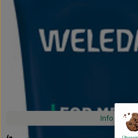
Info
Info
Überei