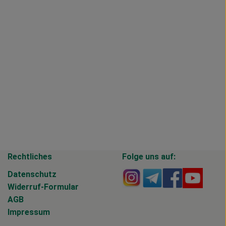
Rechtliches
Folge uns auf:
Externer Link zu https
Externer Link zu 
Externer Li
Extern
Datenschutz
Widerruf-Formular
AGB
Impressum