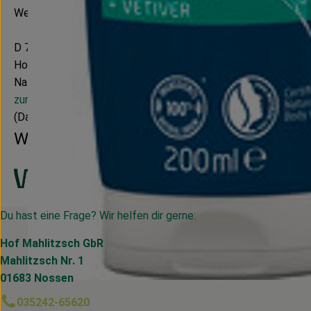
Weleda AG
D 73525 Schwäbisch Gmünd
Hochwertige Naturpflegeprodukte für Gesicht, Körper & Haar
Natürlich wirksame anthroposophische Arzneimittel.
zur WebSite
(Daten von Ecoinform)
Weleda
Du hast eine Frage? Wir helfen dir gerne:
Hof Mahlitzsch GbR
Mahlitzsch Nr. 1
01683 Nossen
035242-65620