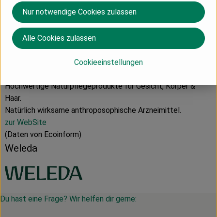
Deutschland
Nur notwendige Cookies zulassen
Alle Cookies zulassen
Weleda AG
Cookieeinstellungen
D 73525 Schwäbisch Gmünd
Hochwertige Naturpflegeprodukte für Gesicht, Körper &
Haar.
Natürlich wirksame anthroposophische Arzneimittel.
zur WebSite
(Daten von Ecoinform)
Weleda
Du hast eine Frage? Wir helfen dir gerne: