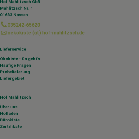
Hof Mahlitzsch GbR
Mahlitzsch Nr. 1
01683 Nossen
035242-65620
oekokiste (at) hof-mahlitzsch.de
Lieferservice
Ökokiste - So geht's
Häufige Fragen
Probelieferung
Liefergebiet
Hof Mahlitzsch
Über uns
Hofladen
Bürokiste
Zertifikate