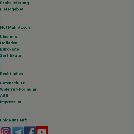
Probelieferung
Liefergebiet
Hof Mahlitzsch
Über uns
Hofladen
Bürokiste
Zertifikate
Rechtliches
Datenschutz
Widerruf-Formular
AGB
Impressum
Folge uns auf:
Externer Link zu https://www.instagram.com/hofmahlitzs
Externer Link zu https://t.me/s/hofmahlitzsch
Externer Link zu https://www.facebook.com/H
Externer Link zu https://www.youtube.