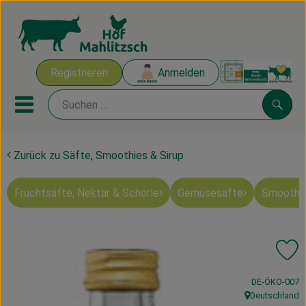
Warenk
Registrieren
Anmelden
Link
Mobiles Menu öffnen oder sch
Suche
Zurück zu Säfte, Smoothies & Sirup
Ökokisten
Fruchtsäfte, Nektar & Schorle
Gemüsesäfte
Smoothie
Mahlitzscher Produkte
Angebote & Inspiration
Pr
Ökokisten
, Kontrollstelle
DE-ÖKO-007
Obst & Gemüse
Deutschland
, Herkunft: