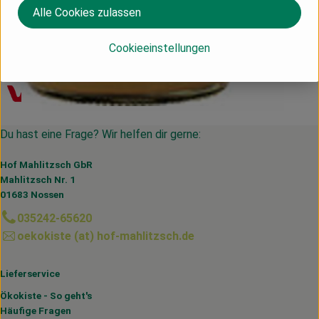
Alle Cookies zulassen
Deutschland
Cookieeinstellungen
Voelkel
Du hast eine Frage? Wir helfen dir gerne:
Hof Mahlitzsch GbR
Mahlitzsch Nr. 1
01683 Nossen
035242-65620
oekokiste (at) hof-mahlitzsch.de
Lieferservice
Ökokiste - So geht's
Häufige Fragen