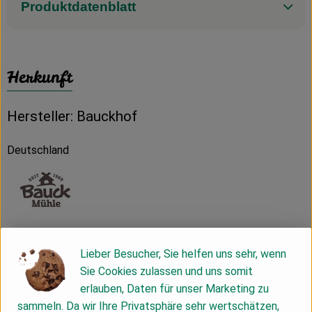
Produktdatenblatt
Herkunft
Hersteller: Bauckhof
Deutschland
Bauck GmbH
Lieber Besucher, Sie helfen uns sehr, wenn
D 29571 Rosche
Sie Cookies zulassen und uns somit
Die Bauck GmbH wurde 1969 gegründet, um Bio- und
erlauben, Daten für unser Marketing zu
Demeter-Erzeugnisse der Region zu vermarkten. Noch heute
sammeln. Da wir Ihre Privatsphäre sehr wertschätzen,