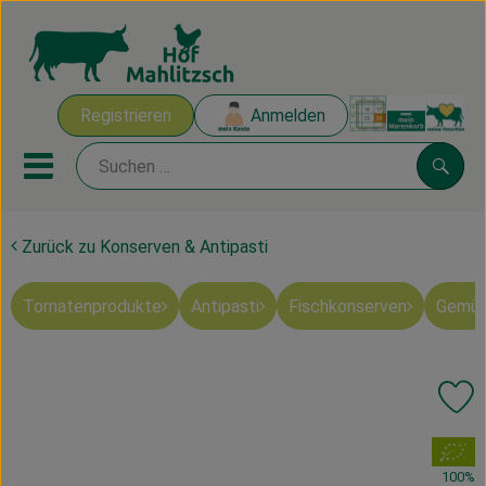
Warenk
Registrieren
Anmelden
Link
Mobiles Menu öffnen oder sch
Suche
Zurück zu Konserven & Antipasti
Ökokisten
Tomatenprodukte
Antipasti
Fischkonserven
Gemüs
Mahlitzscher Produkte
Angebote & Inspiration
Pr
Ökokisten
, Verband:
Obst & Gemüse
100%