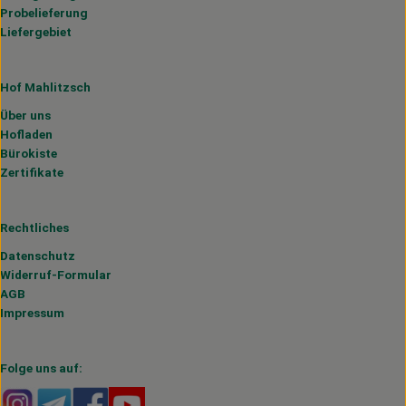
Probelieferung
Liefergebiet
Hof Mahlitzsch
Über uns
Hofladen
Bürokiste
Zertifikate
Rechtliches
Datenschutz
Widerruf-Formular
AGB
Impressum
Folge uns auf:
Externer Link zu https://www.instagram.com/hofmahlitzs
Externer Link zu https://t.me/s/hofmahlitzsch
Externer Link zu https://www.facebook.com/H
Externer Link zu https://www.youtube.