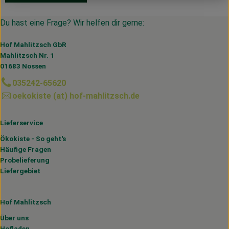
Du hast eine Frage? Wir helfen dir gerne:
Hof Mahlitzsch GbR
Mahlitzsch Nr. 1
01683 Nossen
035242-65620
oekokiste (at) hof-mahlitzsch.de
Lieferservice
Ökokiste - So geht's
Häufige Fragen
Probelieferung
Liefergebiet
Hof Mahlitzsch
Über uns
Hofladen