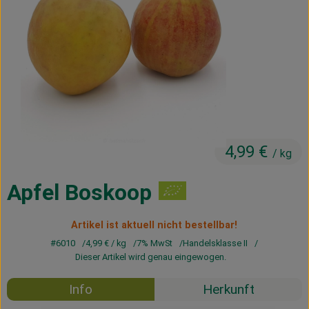
Kühltheke
Vorratskammer
Getränke
Haus, Garten & Co.
4,99 €
/ kg
Über uns
Lieferservice
Apfel Boskoop
Neues vom Hof
Artikel ist aktuell nicht bestellbar!
#6010
4,99 €
/ kg
7% MwSt
Handelsklasse II
Blog
Dieser Artikel wird genau eingewogen.
Info
Herkunft