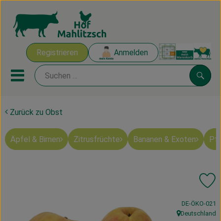
Warenk
Registrieren
Anmelden
Link
Mobiles Menu öffnen oder sch
Suche
Zurück zu Obst
Ökokisten
Äpfel & Birnen
Zitrusfrüchte
Bananen & Exoten
Pfi
Mahlitzscher Produkte
Angebote & Inspiration
Pr
Ökokisten
, Kontrollstelle
DE-ÖKO-021
Obst & Gemüse
Deutschland
, Herkunft: