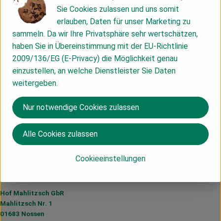
Info
Herkunft
Sie Cookies zulassen und uns somit
erlauben, Daten für unser Marketing zu
Info
sammeln. Da wir Ihre Privatsphäre sehr wertschätzen,
haben Sie in Übereinstimmung mit der EU-Richtlinie
2009/136/EG (E-Privacy) die Möglichkeit genau
einzustellen, an welche Dienstleister Sie Daten
Produktinformationen
weitergeben.
Nur notwendige Cookies zulassen
Herkunft
Alle Cookies zulassen
Deutschland
Cookieeinstellungen
Du hast eine Frage? Wir helfen dir gerne:
Hof Mahlitzsch GbR
Mahlitzsch Nr. 1
01683 Nossen