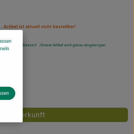
Artikel ist aktuell nicht bestellbar!
lassen
St
Handelsklasse II
Dieser Artikel wird genau eingewogen.
meln.
assen
Herkunft