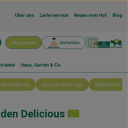
Über uns
Lieferservice
Neues vom Hof
Blog
Warenk
L
Registrieren
Anmelden
chen
etränke
Haus, Garten & Co.
Gockelfleisch
Gutes für jeden Tag
Mahlitzscher S
lden Delicious
n