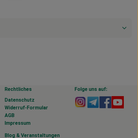
Rechtliches
Folge uns auf:
Externer Link zu https
Externer Link zu 
Externer Li
Extern
Datenschutz
Widerruf-Formular
AGB
Impressum
Blog
&
Veranstaltungen