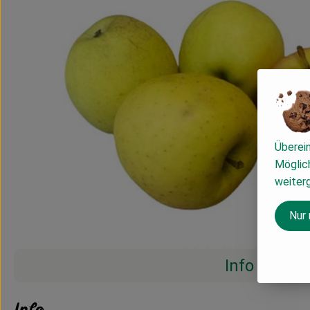
Überei
Möglich
weiter
Nur
Info
Info