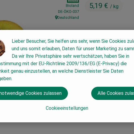
5,19 €
Bioland
/ kg
, Kontrollstelle:
DE-ÖKO-037
Deutschland
, Herkunft:
Lieber Besucher, Sie helfen uns sehr, wenn Sie Cookies zu
#6106
5,19 €
/ kg
7% Mw
und uns somit erlauben, Daten für unser Marketing zu sam
Da wir Ihre Privatsphäre sehr wertschätzen, haben Sie in
nstimmung mit der EU-Richtlinie 2009/136/EG (E-Privacy) die
keit genau einzustellen, an welche Dienstleister Sie Daten
geben.
 notwendige Cookies zulassen
Alle Cookies zul
Cookieeinstellungen