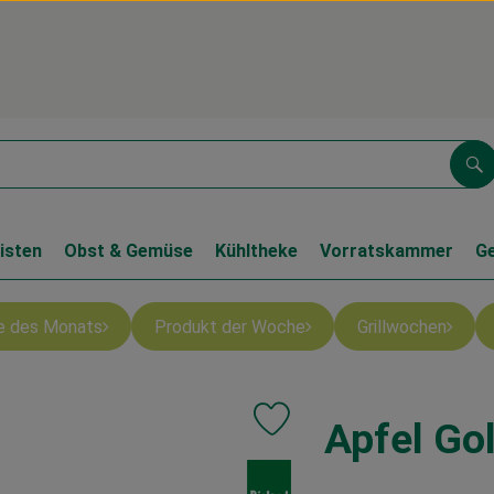
Su
isten
Obst & Gemüse
Kühltheke
Vorratskammer
G
e des Monats
Produkt der Woche
Grillwochen
Apfel Go
Produkt zu Favouriten hinzufüge
, Verband: