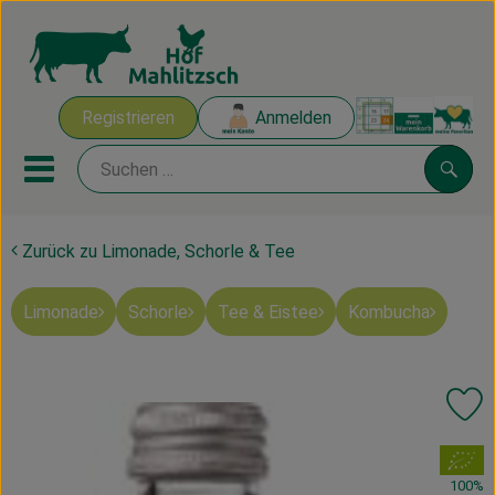
Warenk
Registrieren
Anmelden
Link
Mobiles Menu öffnen oder sch
Suche
Zurück zu Limonade, Schorle & Tee
Ökokisten
Limonade
Schorle
Tee & Eistee
Kombucha
Mahlitzscher Produkte
Angebote & Inspiration
Pr
Ökokisten
, Verband:
Obst & Gemüse
100%