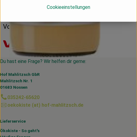
Herkunft
Cookieeinstellungen
Deutschland
Voelkel
Du hast eine Frage? Wir helfen dir gerne:
Hof Mahlitzsch GbR
Mahlitzsch Nr. 1
01683 Nossen
035242-65620
oekokiste (at) hof-mahlitzsch.de
Lieferservice
Ökokiste - So geht's