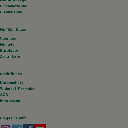
Häufige Fragen
Probelieferung
Liefergebiet
Hof Mahlitzsch
Über uns
Hofladen
Bürokiste
Zertifikate
Rechtliches
Datenschutz
Widerruf-Formular
AGB
Impressum
Folge uns auf:
Externer Link zu https://www.instagram.com/hofmahlitzs
Externer Link zu https://t.me/s/hofmahlitzsch
Externer Link zu https://www.facebook.com/H
Externer Link zu https://www.youtube.