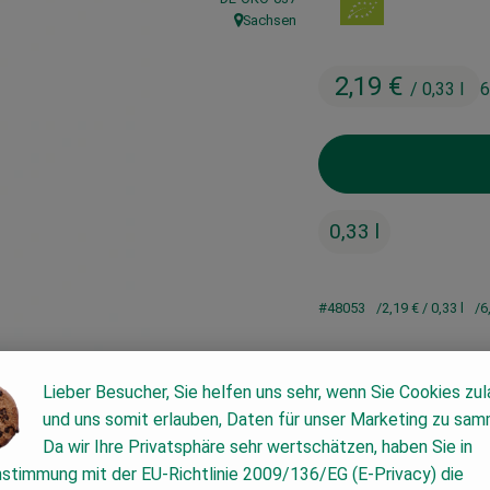
Sachsen
, Herkunft:
2,19 €
/ 0,33 l
6
0,33 l
#48053
2,19 €
/ 0,33 l
6
Lieber Besucher, Sie helfen uns sehr, wenn Sie Cookies zu
und uns somit erlauben, Daten für unser Marketing zu sam
Da wir Ihre Privatsphäre sehr wertschätzen, haben Sie in
nstimmung mit der EU-Richtlinie 2009/136/EG (E-Privacy) die