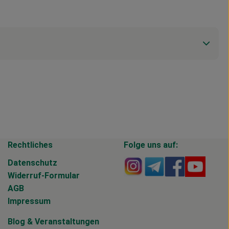
Rechtliches
Folge uns auf:
Externer Link zu https
Externer Link zu 
Externer Li
Extern
Datenschutz
Widerruf-Formular
AGB
Impressum
Blog
&
Veranstaltungen