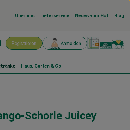
Über uns
Lieferservice
Neues vom Hof
Blog
Warenk
L
Registrieren
Anmelden
chen
etränke
Haus, Garten & Co.
ango-Schorle Juicey
gen