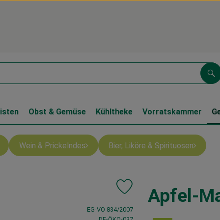
Su
isten
Obst & Gemüse
Kühltheke
Vorratskammer
G
Wein & Prickelndes
Bier, Liköre & Spirituosen
Apfel-M
Produkt zu Favouriten hinzufü
, Verband:
EG-VO 834/2007
, Kontrollstelle:
DE-ÖKO-037