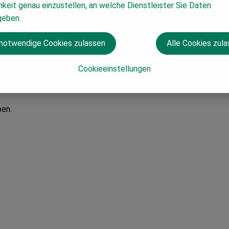
keit genau einzustellen, an welche Dienstleister Sie Daten
geben.
 notwendige Cookies zulassen
Alle Cookies zul
Cookieeinstellungen
eit entfernt von Mahlitzsch. Hier wird Obst nach traditioneller 
ogisch bewirtschafteten Streuobstwiesen des Klosterbezirgs Alt
ben.