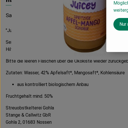
Möglich
weiter
Saftschorlen aus der Streuobstkelterei Gohla
Nur
"Juicey Apfel-Mango-Schorle"
Seit 2008 gibt es die kleine Streuobstkelterei Gohla, nicht w
Hilfsmittel. Die Quitten in dieser Schorle kommen von ökol
Bitte die leeren Flaschen über die Ökokiste wieder zurückge
Zutaten: Wasser, 42% Apfelsaft*, Mangosaft*, Kohlensäure
aus kontrolliert biologischem Anbau
Fruchtgehalt mind. 50%
Streuobstkelterei Gohla
Stange & Callwitz GbR
Gohla 2, 01683 Nossen