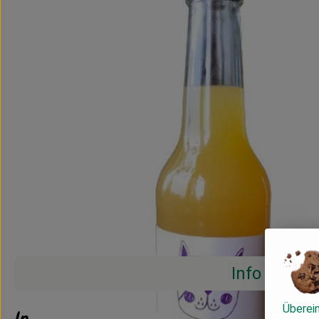
Info
Überei
Info