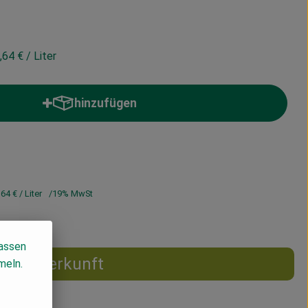
,64 €
/ Liter
hinzufügen
Produkt zum Warenkorb hinzufügen
,64 €
/ Liter
19% MwSt
lassen
Herkunft
meln.