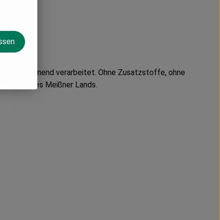
assen
Art sehr schonend verarbeitet. Ohne Zusatzstoffe, ohne
zella und des Meißner Lands.