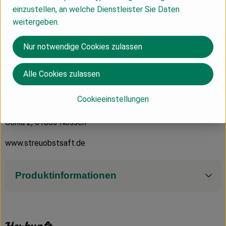
Bitte die leeren Flaschen über die Ökokiste wieder
einzustellen, an welche Dienstleister Sie Daten
zurückgeben.
weitergeben.
Zutaten: Wasser, 42% Apfelsaft*, Mangosaft*, Kohlensäure
Nur notwendige Cookies zulassen
aus kontrolliert biologischem Anbau
Alle Cookies zulassen
Fruchtgehalt mind. 50%
Streuobstkelterei Gohla
Cookieeinstellungen
Stange & Callwitz GbR
Gohla 2, 01683 Nossen
www.streuobstsaft.de
Produktinformationen