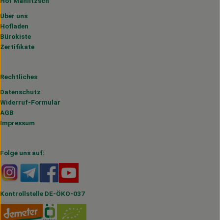
Hof Mahlitzsch
Über uns
Hofladen
Bürokiste
Zertifikate
Rechtliches
Datenschutz
Widerruf-Formular
AGB
Impressum
Folge uns auf:
Externer Link zu https://www.instagram.com/hofmahlitzs
Externer Link zu https://t.me/s/hofmahlitzsch
Externer Link zu https://www.facebook.com/H
Externer Link zu https://www.youtube.
Kontrollstelle DE-ÖKO-037