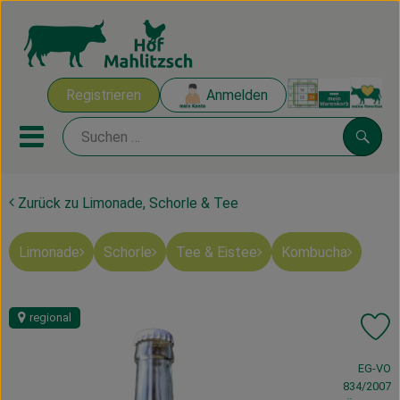
Warenk
Registrieren
Anmelden
Link
Mobiles Menu öffnen oder sch
Suche
Zurück zu Limonade, Schorle & Tee
Ökokisten
Limonade
Schorle
Tee & Eistee
Kombucha
Mahlitzscher Produkte
Angebote & Inspiration
regional
Pr
Ökokisten
, Verband:
EG-VO
Obst & Gemüse
834/2007