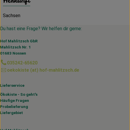
Herkunft
Sachsen
Du hast eine Frage? Wir helfen dir gerne:
Hof Mahlitzsch GbR
Mahlitzsch Nr. 1
01683 Nossen
035242-65620
oekokiste (at) hof-mahlitzsch.de
Lieferservice
Ökokiste - So geht's
Häufige Fragen
Probelieferung
Liefergebiet