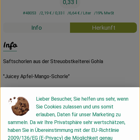
0,33 l
#48053
2,19 €
/ 0,33 l
6,64 €
/ Liter
19% MwSt
Info
Herkunft
Info
Saftschorlen aus der Streuobstkelterei Gohla
"Juicey Apfel-Mango-Schorle"
Seit 2008 gibt es die kleine Streuobstkelterei Gohla, nicht
weit entfernt von Mahlitzsch. Hier wird Obst nach
Lieber Besucher, Sie helfen uns sehr, wenn
traditioneller Art sehr schonend verarbeitet. Ohne
Sie Cookies zulassen und uns somit
Zusatzstoffe, ohne Hilfsmittel. Die Quitten in dieser Schorle
erlauben, Daten für unser Marketing zu
kommen von ökologisch bewirtschafteten Streuobstwiesen
sammeln. Da wir Ihre Privatsphäre sehr wertschätzen,
des Klosterbezirgs Altzella und des Meißner Lands.
haben Sie in Übereinstimmung mit der EU-Richtlinie
2009/136/EG (E-Privacy) die Möglichkeit genau