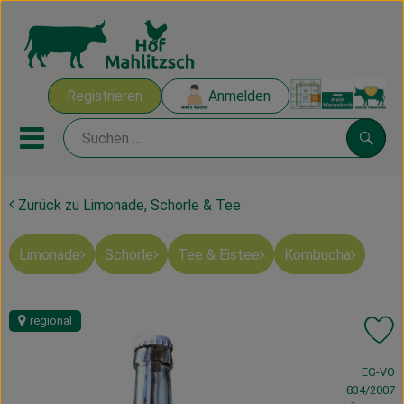
Warenk
Registrieren
Anmelden
Link
Mobiles Menu öffnen oder sch
Suche
Zurück zu Limonade, Schorle & Tee
Ökokisten
Limonade
Schorle
Tee & Eistee
Kombucha
Mahlitzscher Produkte
Angebote & Inspiration
regional
Pr
Ökokisten
, Verband:
EG-VO
Obst & Gemüse
834/2007