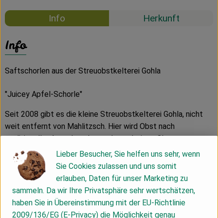
Info
Herkunft
Info
Saftschorlen aus der Streuobstkelterei Gohla
"Juicey Apfel-Schorle"
Seit 2008 gibt es die kleine Streuobstkelterei Gohla, nicht
weit entfernt von Mahlitzsch. Hier wird Obst nach
traditioneller Art sehr schonend verarbeitet. Ohne
Zusatzstoffe, ohne Hilfsmittel. Die Äpfel in dieser Schorle
Lieber Besucher, Sie helfen uns sehr, wenn
kommen von ökologisch bewirtschafteten Streuobstwiesen
Sie Cookies zulassen und uns somit
des Klosterbezirgs Altzella und des Meißner Lands.
erlauben, Daten für unser Marketing zu
Verwendet wird eine Vielfalt an alten, aromatischen
sammeln. Da wir Ihre Privatsphäre sehr wertschätzen,
Apfelsorten.
haben Sie in Übereinstimmung mit der EU-Richtlinie
2009/136/EG (E-Privacy) die Möglichkeit genau