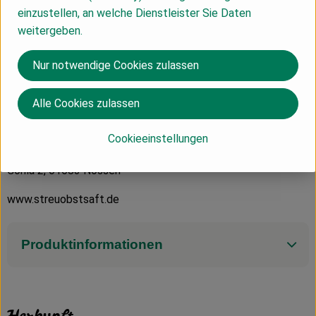
Bitte die leeren Flaschen über die Ökokiste wieder
einzustellen, an welche Dienstleister Sie Daten
zurückgeben.
weitergeben.
Zutaten: Wasser, 42% Apfelsaft*, Kohlensäure
Nur notwendige Cookies zulassen
aus kontrolliert biologischem Anbau
Alle Cookies zulassen
Fruchtgehalt mind. 50%
Streuobstkelterei Gohla
Cookieeinstellungen
Stange & Callwitz GbR
Gohla 2, 01683 Nossen
www.streuobstsaft.de
Produktinformationen
Herkunft