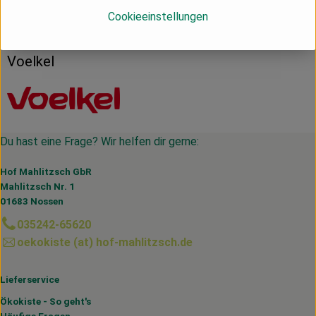
Herkunft
Cookieeinstellungen
Deutschland
Voelkel
Du hast eine Frage? Wir helfen dir gerne:
Hof Mahlitzsch GbR
Mahlitzsch Nr. 1
01683 Nossen
035242-65620
oekokiste (at) hof-mahlitzsch.de
Lieferservice
Ökokiste - So geht's