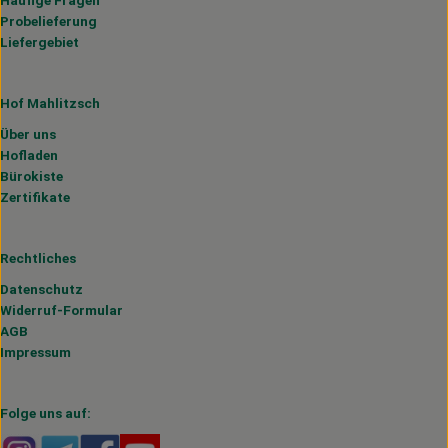
Häufige Fragen
Probelieferung
Liefergebiet
Hof Mahlitzsch
Über uns
Hofladen
Bürokiste
Zertifikate
Rechtliches
Datenschutz
Widerruf-Formular
AGB
Impressum
Folge uns auf:
Externer Link zu https://www.instagram.com/hofmahlitzs
Externer Link zu https://t.me/s/hofmahlitzsch
Externer Link zu https://www.facebook.com/H
Externer Link zu https://www.youtube.