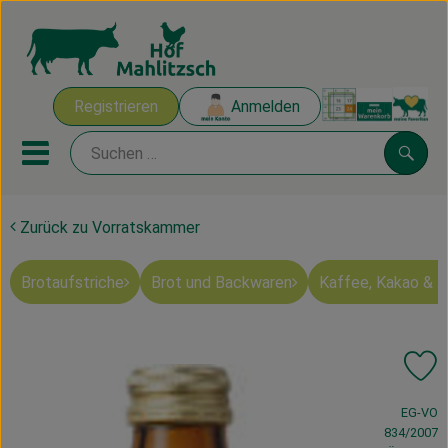
Warenk
Registrieren
Anmelden
Link
Mobiles Menu öffnen oder sch
Suche
Zurück zu Vorratskammer
Ökokisten
Brotaufstriche
Brot und Backwaren
Kaffee, Kakao & 
Mahlitzscher Produkte
Angebote & Inspiration
Pr
Ökokisten
, Verband:
EG-VO
Obst & Gemüse
834/2007