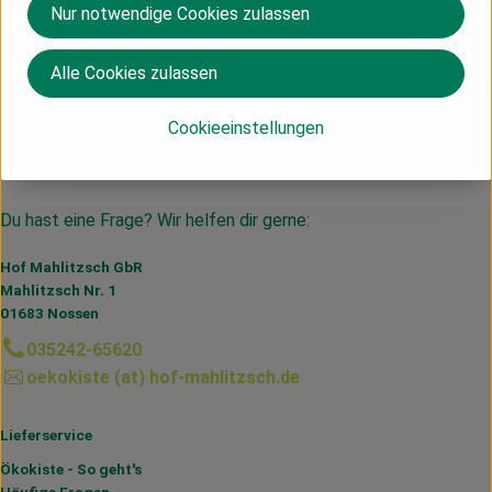
Herkunft
Nur notwendige Cookies zulassen
Deutschland
Alle Cookies zulassen
Voelkel
Cookieeinstellungen
Du hast eine Frage? Wir helfen dir gerne:
Hof Mahlitzsch GbR
Mahlitzsch Nr. 1
01683 Nossen
035242-65620
oekokiste (at) hof-mahlitzsch.de
Lieferservice
Ökokiste - So geht's