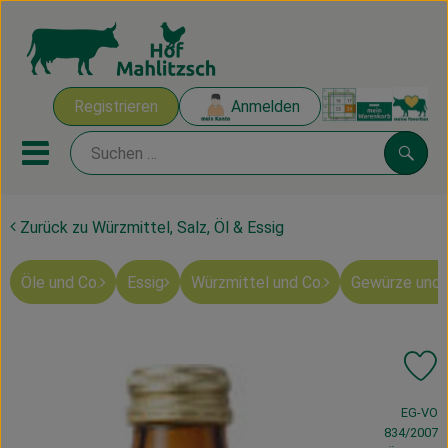
Warenk
Registrieren
Anmelden
Link
Mobiles Menu öffnen oder sch
Suche
Zurück zu Würzmittel, Salz, Öl & Essig
Ökokisten
Öle und Co.
Essig
Würzmittel und Co.
Gewürze und 
Mahlitzscher Produkte
Angebote & Inspiration
Pr
Ökokisten
, Verband:
EG-VO
Obst & Gemüse
834/2007