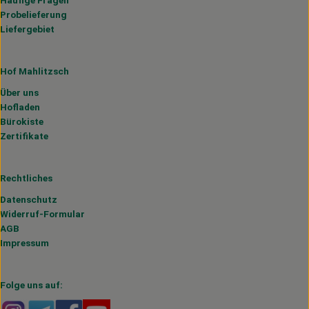
Häufige Fragen
Probelieferung
Liefergebiet
Hof Mahlitzsch
Über uns
Hofladen
Bürokiste
Zertifikate
Rechtliches
Datenschutz
Widerruf-Formular
AGB
Impressum
Folge uns auf:
Externer Link zu https://www.instagram.com/hofmahlitzs
Externer Link zu https://t.me/s/hofmahlitzsch
Externer Link zu https://www.facebook.com/H
Externer Link zu https://www.youtube.