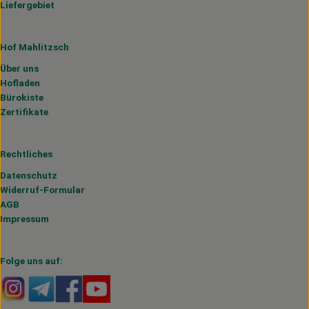
Liefergebiet
Hof Mahlitzsch
Über uns
Hofladen
Bürokiste
Zertifikate
Rechtliches
Datenschutz
Widerruf-Formular
AGB
Impressum
Folge uns auf:
Externer Link zu https://www.instagram.com/hofmahlitzs
Externer Link zu https://t.me/s/hofmahlitzsch
Externer Link zu https://www.facebook.com/H
Externer Link zu https://www.youtube.