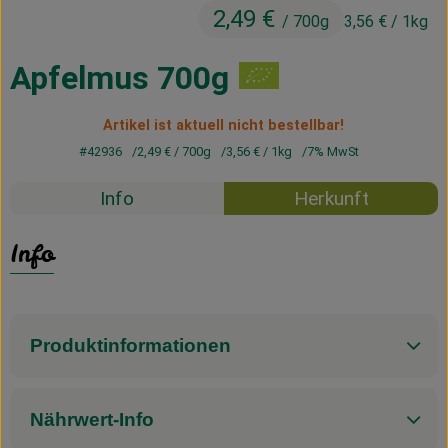
2,49 €
Kühltheke
/ 700g
3,56 €
/ 1kg
Vorratskammer
Apfelmus 700g
Getränke
Artikel ist aktuell nicht bestellbar!
Haus, Garten & Co.
#42936
2,49 €
/ 700g
3,56 €
/ 1kg
7% MwSt
Info
Herkunft
Über uns
Info
Lieferservice
Neues vom Hof
Produktinformationen
Blog
Nährwert-Info