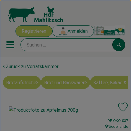
Warenk
Registrieren
Anmelden
Link
Mobiles Menu öffnen oder sch
Suche
Zurück zu Vorratskammer
Ökokisten
Brotaufstriche
Brot und Backwaren
Kaffee, Kakao & 
Mahlitzscher Produkte
Angebote & Inspiration
Pr
Ökokisten
, Kontrollstelle
DE-ÖKO-037
Obst & Gemüse
Niederlande
, Herkunft: