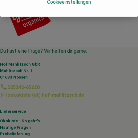
Cookieeinstellungen
Du hast eine Frage? Wir helfen dir gerne:
Hof Mahlitzsch GbR
Mahlitzsch Nr. 1
01683 Nossen
035242-65620
oekokiste (at) hof-mahlitzsch.de
Lieferservice
Ökokiste - So geht's
Häufige Fragen
Probelieferung