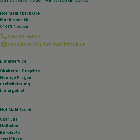
Hof Mahlitzsch GbR
Mahlitzsch Nr. 1
01683 Nossen
035242-65620
oekokiste (at) hof-mahlitzsch.de
Lieferservice
Ökokiste - So geht's
Häufige Fragen
Probelieferung
Liefergebiet
Hof Mahlitzsch
Über uns
Hofladen
Bürokiste
Zertifikate