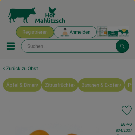
Warenk
Registrieren
Anmelden
Link
Mobiles Menu öffnen oder sch
Suche
Zurück zu Obst
Ökokisten
Äpfel & Birnen
Zitrusfrüchte
Bananen & Exoten
Pfi
Mahlitzscher Produkte
Angebote & Inspiration
Pr
Ökokisten
, Verband:
EG-VO
Obst & Gemüse
834/2007