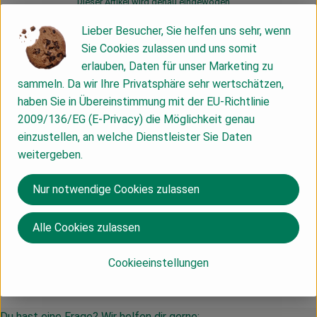
Dieser Artikel wird genau eingewogen.
Lieber Besucher, Sie helfen uns sehr, wenn
Info
Herkunft
Sie Cookies zulassen und uns somit
erlauben, Daten für unser Marketing zu
Info
sammeln. Da wir Ihre Privatsphäre sehr wertschätzen,
haben Sie in Übereinstimmung mit der EU-Richtlinie
2009/136/EG (E-Privacy) die Möglichkeit genau
einzustellen, an welche Dienstleister Sie Daten
Produktinformationen
weitergeben.
Nur notwendige Cookies zulassen
Herkunft
Alle Cookies zulassen
Hersteller: 9FF
Cookieeinstellungen
Spanien
Du hast eine Frage? Wir helfen dir gerne: