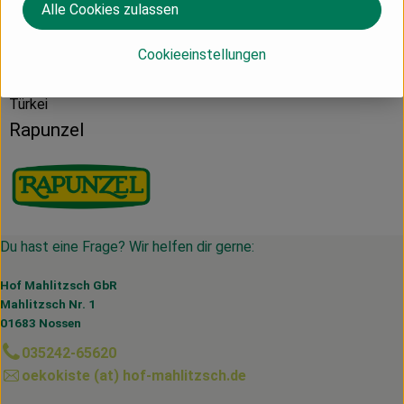
Alle Cookies zulassen
Herkunft
Cookieeinstellungen
Türkei
Rapunzel
Du hast eine Frage? Wir helfen dir gerne:
Hof Mahlitzsch GbR
Mahlitzsch Nr. 1
01683 Nossen
035242-65620
oekokiste (at) hof-mahlitzsch.de