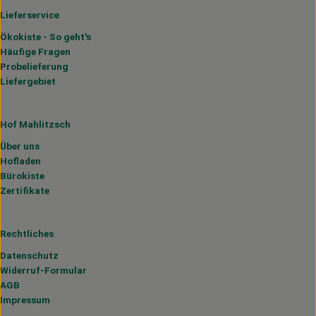
Lieferservice
Ökokiste - So geht's
Häufige Fragen
Probelieferung
Liefergebiet
Hof Mahlitzsch
Über uns
Hofladen
Bürokiste
Zertifikate
Rechtliches
Datenschutz
Widerruf-Formular
AGB
Impressum