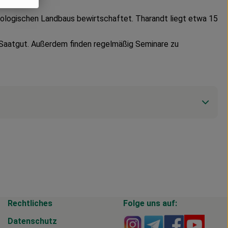
 biologischen Landbaus bewirtschaftet. Tharandt liegt etwa 15
Saatgut. Außerdem finden regelmäßig Seminare zu
Rechtliches
Folge uns auf:
Externer Link zu https
Externer Link zu 
Externer Li
Extern
Datenschutz