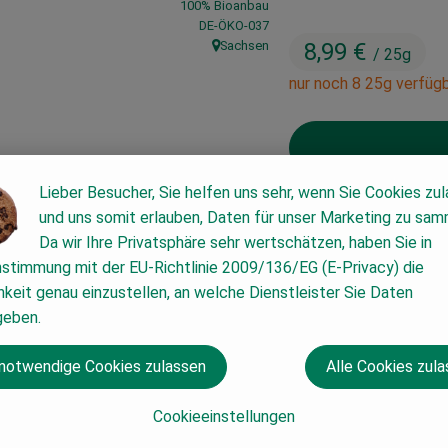
100% Bioanbau
, Kontrollstelle:
DE-ÖKO-037
Sachsen
8,99 €
/ 25g
, Herkunft:
nur noch 8 25g verfügb
Lieber Besucher, Sie helfen uns sehr, wenn Sie Cookies zu
25g
und uns somit erlauben, Daten für unser Marketing zu sam
Da wir Ihre Privatsphäre sehr wertschätzen, haben Sie in
nstimmung mit der EU-Richtlinie 2009/136/EG (E-Privacy) die
#53775
8,99 €
/ 25g
19
keit genau einzustellen, an welche Dienstleister Sie Daten
geben.
 notwendige Cookies zulassen
Alle Cookies zul
Cookieeinstellungen