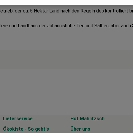
etrieb, der ca. 5 Hektar Land nach den Regeln des kontrolliert
en- und Landbaus der Johannishöhe Tee und Salben, aber auch 
Lieferservice
Hof Mahlitzsch
Ökokiste - So geht's
Über uns