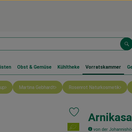
Su
isten
Obst & Gemüse
Kühltheke
Vorratskammer
G
up
Martina Gebhardt
Rosenrot Naturkosmetik
Arnikasa
Produkt zu Favouriten hinzufüg
, Verband:
von der Johannishö