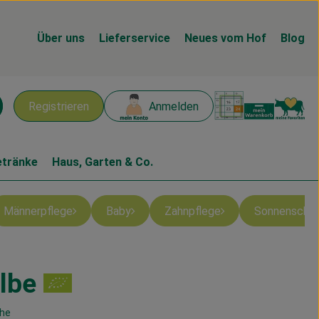
Über uns
Lieferservice
Neues vom Hof
Blog
Warenk
L
Registrieren
Anmelden
chen
etränke
Haus, Garten & Co.
Männerpflege
Baby
Zahnpflege
Sonnenschu
lbe
en
he