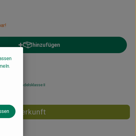
ar!
hinzufügen
Produkt zum Warenkorb hinzufügen
lassen
meln.
% MwSt
Handelsklasse II
Herkunft
assen