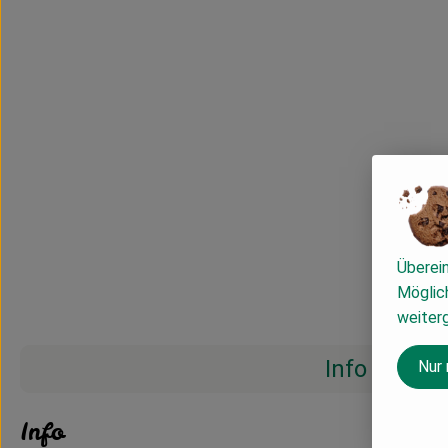
Überei
Möglich
weiter
Info
Nur
Info