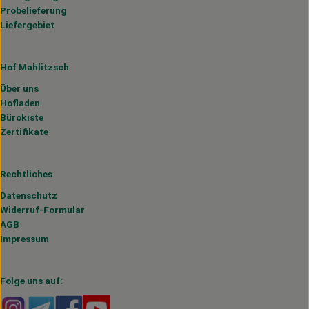
Probelieferung
Liefergebiet
Hof Mahlitzsch
Über uns
Hofladen
Bürokiste
Zertifikate
Rechtliches
Datenschutz
Widerruf-Formular
AGB
Impressum
Folge uns auf:
Externer Link zu https://www.instagram.com/hofmahlitzs
Externer Link zu https://t.me/s/hofmahlitzsch
Externer Link zu https://www.facebook.com/H
Externer Link zu https://www.youtube.