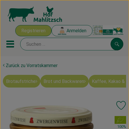
Warenk
Registrieren
Anmelden
Link
Mobiles Menu öffnen oder sch
Suche
Zurück zu Vorratskammer
Ökokisten
Brotaufstriche
Brot und Backwaren
Kaffee, Kakao & 
Mahlitzscher Produkte
Angebote & Inspiration
Pr
Ökokisten
, Verband:
Obst & Gemüse
100%