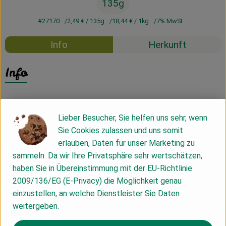
135g
#27170
2,49 €
/ 135g
18,44 €
/ 1kg
7% MwSt
Info
Herkunft
Info
Lieber Besucher, Sie helfen uns sehr, wenn
Produktinformationen
Sie Cookies zulassen und uns somit
erlauben, Daten für unser Marketing zu
Produktdatenblatt
sammeln. Da wir Ihre Privatsphäre sehr wertschätzen,
haben Sie in Übereinstimmung mit der EU-Richtlinie
2009/136/EG (E-Privacy) die Möglichkeit genau
einzustellen, an welche Dienstleister Sie Daten
Herkunft
weitergeben.