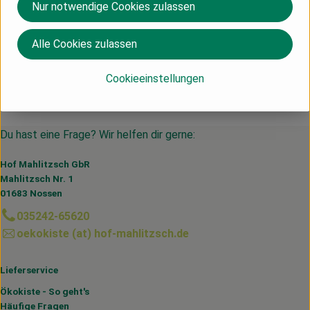
Nur notwendige Cookies zulassen
Deutschland
Zwergenwiese
Alle Cookies zulassen
Cookieeinstellungen
Du hast eine Frage? Wir helfen dir gerne:
Hof Mahlitzsch GbR
Mahlitzsch Nr. 1
01683 Nossen
035242-65620
oekokiste (at) hof-mahlitzsch.de
Lieferservice
Ökokiste - So geht's
Häufige Fragen