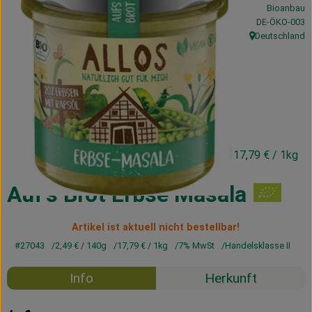
Bioanbau
Kühltheke
, Kontrollstelle
DE-ÖKO-003
Deutschland
Vorratskammer
, Herkunft:
Getränke
Haus, Garten & Co.
2,49 €
/ 140g
17,79 €
/ 1kg
Über uns
Lieferservice
Auf's Brot Erbse Masala
Neues vom Hof
Artikel ist aktuell nicht bestellbar!
#27043
2,49 €
/ 140g
17,79 €
/ 1kg
7% MwSt
Handelsklasse II
Blog
Info
Herkunft