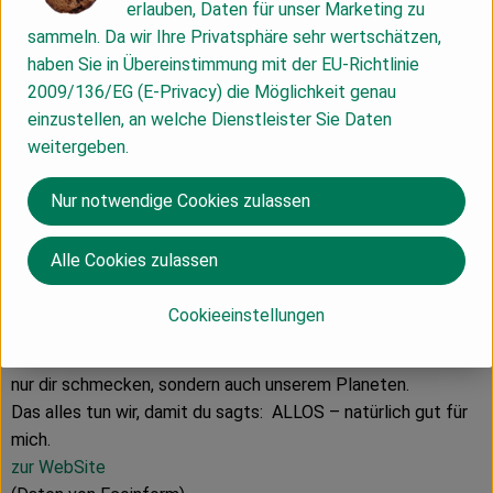
erlauben, Daten für unser Marketing zu
Hersteller: Allos
sammeln. Da wir Ihre Privatsphäre sehr wertschätzen,
haben Sie in Übereinstimmung mit der EU-Richtlinie
Deutschland
2009/136/EG (E-Privacy) die Möglichkeit genau
einzustellen, an welche Dienstleister Sie Daten
weitergeben.
Allos Hof-Manufaktur GmbH
Nur notwendige Cookies zulassen
D 28217 Bremen
Nachhaltiger Bio-Genuss
Alle Cookies zulassen
Cookieeinstellungen
Wir bei ALLOS wollen es dir leicht machen, dich natürlich zu
ernähren. Deshalb stellen wir leckere Produkte her, die nicht
nur dir schmecken, sondern auch unserem Planeten.
Das alles tun wir, damit du sagts: ALLOS – natürlich gut für
mich.
zur WebSite