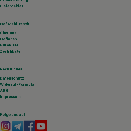
Liefergebiet
Hof Mahlitzsch
Über uns
Hofladen
Bürokiste
Zertifikate
Rechtliches
Datenschutz
Widerruf-Formular
AGB
Impressum
Folge uns auf:
Externer Link zu https://www.instagram.com/hofmahlitzs
Externer Link zu https://t.me/s/hofmahlitzsch
Externer Link zu https://www.facebook.com/H
Externer Link zu https://www.youtube.