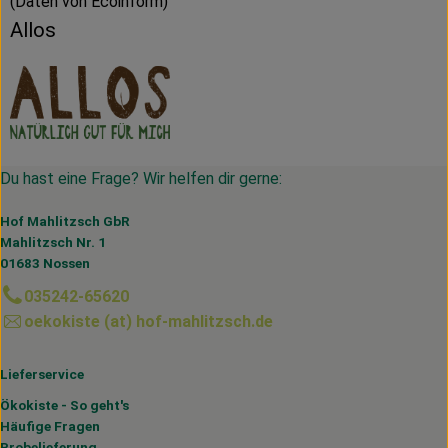
(Daten von Ecoinform)
Allos
Du hast eine Frage? Wir helfen dir gerne:
Hof Mahlitzsch GbR
Mahlitzsch Nr. 1
01683 Nossen
035242-65620
oekokiste (at) hof-mahlitzsch.de
Lieferservice
Ökokiste - So geht's
Häufige Fragen
Probelieferung