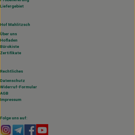
Liefergebiet
Hof Mahlitzsch
Über uns
Hofladen
Bürokiste
Zertifikate
Rechtliches
Datenschutz
Widerruf-Formular
AGB
Impressum
Folge uns auf:
Externer Link zu https://www.instagram.com/hofmahlitzs
Externer Link zu https://t.me/s/hofmahlitzsch
Externer Link zu https://www.facebook.com/H
Externer Link zu https://www.youtube.