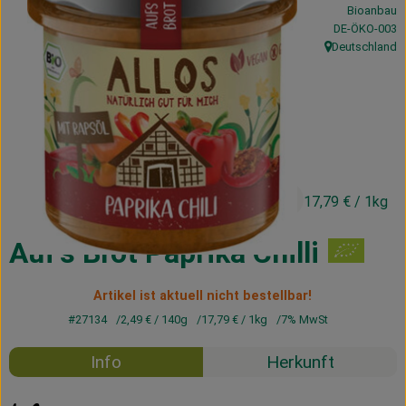
Bioanbau
Kühltheke
, Kontrollstelle
DE-ÖKO-003
Deutschland
Vorratskammer
, Herkunft:
Getränke
Haus, Garten & Co.
2,49 €
/ 140g
17,79 €
/ 1kg
Über uns
Lieferservice
Auf's Brot Paprika Chilli
Neues vom Hof
Artikel ist aktuell nicht bestellbar!
#27134
2,49 €
/ 140g
17,79 €
/ 1kg
7% MwSt
Blog
Info
Herkunft