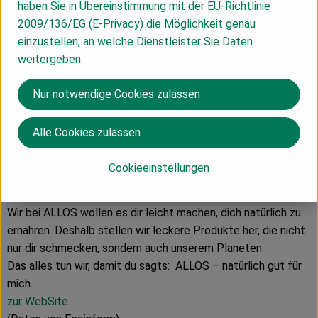
haben Sie in Übereinstimmung mit der EU-Richtlinie
Hersteller: Allos
2009/136/EG (E-Privacy) die Möglichkeit genau
einzustellen, an welche Dienstleister Sie Daten
Deutschland
weitergeben.
Nur notwendige Cookies zulassen
Allos Hof-Manufaktur GmbH
Alle Cookies zulassen
D 28217 Bremen
Nachhaltiger Bio-Genuss
Cookieeinstellungen
Wir bei ALLOS wollen es dir leicht machen, dich natürlich zu
ernähren. Deshalb stellen wir leckere Produkte her, die nicht
nur dir schmecken, sondern auch unserem Planeten.
Das alles tun wir, damit du sagts: ALLOS – natürlich gut für
mich.
zur WebSite