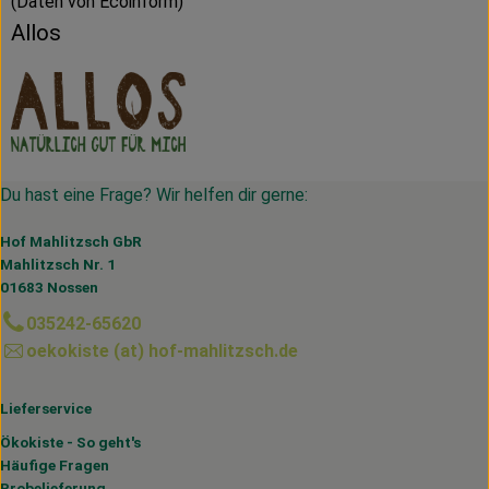
(Daten von Ecoinform)
Allos
Du hast eine Frage? Wir helfen dir gerne:
Hof Mahlitzsch GbR
Mahlitzsch Nr. 1
01683 Nossen
035242-65620
oekokiste (at) hof-mahlitzsch.de
Lieferservice
Ökokiste - So geht's
Häufige Fragen
Probelieferung