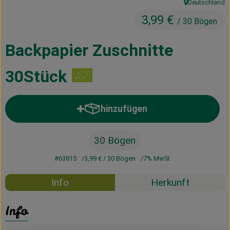
Deutschland
, Herkunft:
Kühltheke
3,99 €
/ 30 Bögen
Vorratskammer
Backpapier Zuschnitte
Getränke
30Stück
Haus, Garten & Co.
hinzufügen
Produkt zum Warenkorb hinzufü
Über uns
Lieferservice
30 Bögen
#63815
3,99 €
/ 30 Bögen
7% MwSt
Neues vom Hof
Info
Herkunft
Blog
Info