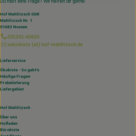
Du hast eine Frage? Wir helfen dir gerne:
Hof Mahlitzsch GbR
Mahlitzsch Nr. 1
01683 Nossen
035242-65620
oekokiste (at) hof-mahlitzsch.de
Lieferservice
Ökokiste - So geht's
Häufige Fragen
Probelieferung
Liefergebiet
Hof Mahlitzsch
Über uns
Hofladen
Bürokiste
Zertifikate