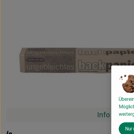
Überei
Möglich
Info
weiter
Nur
Info