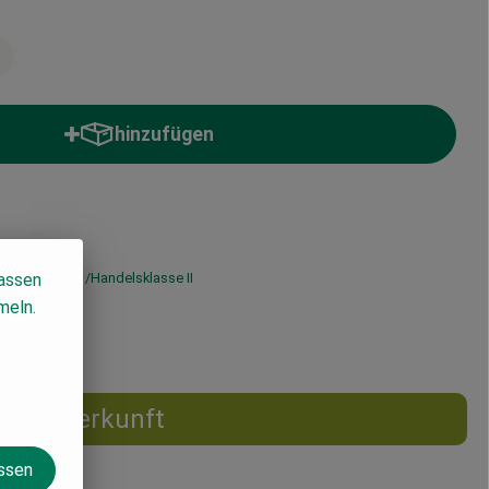
hinzufügen
Produkt zum Warenkorb hinzufügen
lassen
19% MwSt
Handelsklasse II
meln.
Herkunft
assen