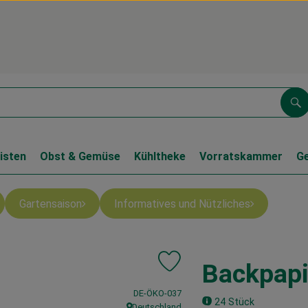
Su
isten
Obst & Gemüse
Kühltheke
Vorratskammer
G
Gartensaison
Informatives und Nützliches
Backpapi
Produkt zu Favouriten hinzufüge
, Kontrollstelle:
DE-ÖKO-037
24 Stück
Deutschland