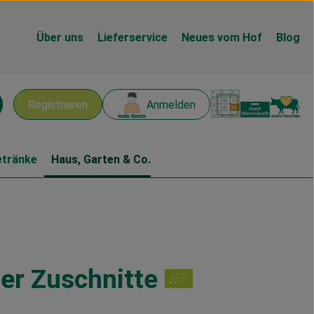
Über uns
Lieferservice
Neues vom Hof
Blog
Warenk
L
Registrieren
Anmelden
chen
etränke
Haus, Garten & Co.
er Zuschnitte
n