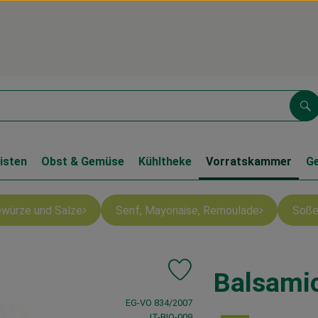
Su
isten
Obst & Gemüse
Kühltheke
Vorratskammer
G
würze und Salze
Senf, Mayonaise, Remoulade
Soße
Balsami
Produkt zu Favouriten hinzufü
, Verband:
EG-VO 834/2007
, Kontrollstelle:
IT-BIO-009