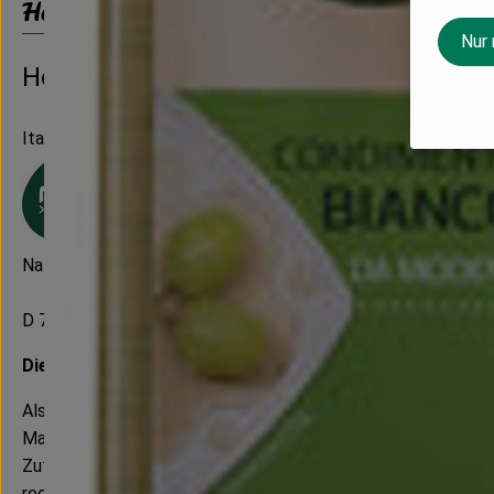
Herkunft
Nur
Hersteller: NATURATA
Italien
Naturata AG
D 71672 Marbach
Die NATURATA AG – „Wir leben Bio 4.0“
Als führender Anbieter von biologischen und bio-dynamische
Marke macht dabei den extra Schritt, um Verbrauchern mehr a
Zutaten und werden besonders schonend weiterverarbeitet. 
reduzierte Verpackungsmaterialien sowie besondere, langleb