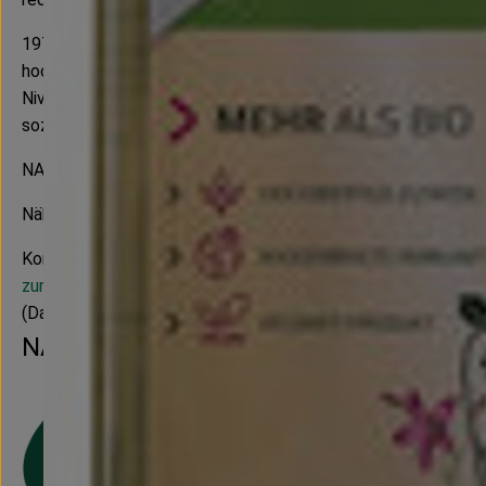
1976 zunächst als Großhandelsunternehmen ins Leben gerufe
hochwertigen Produkten in Demeter- und Bio-Qualität zu ver
Niveau garantieren, sondern auch einen wertvollen Beitrag f
sozialer und umweltorientierter Themen sind wesentlicher B
NATURATA Produkte sind im deutschen Naturkostfachhandel er
Nähere Informationen zur
NATURATA AG
und zu
NATURAT
Kontrollnummer D-BW-007-05177-BC
zur WebSite
(Daten von Ecoinform)
NATURATA