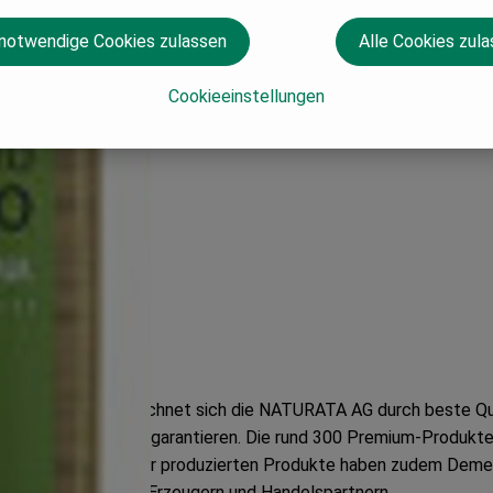
 notwendige Cookies zulassen
Alle Cookies zul
Cookieeinstellungen
n Lebensmitteln zeichnet sich die NATURATA AG durch beste Qual
ls Standard Bio zu garantieren. Die rund 300 Premium-Produkte e
Über 50 Prozent der produzierten Produkte haben zudem Demet
ige Verhältnisse zu Erzeugern und Handelspartnern.