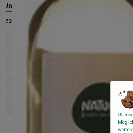
Info
500 ml
Produktinformationen
Zutaten
Nährwert-Info
Produktdatenblatt
Überei
Möglich
weiter