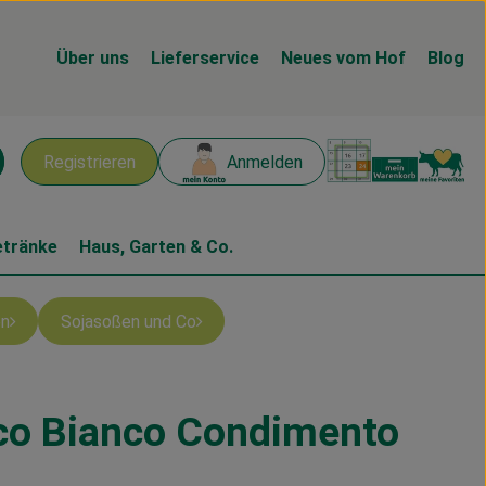
Über uns
Lieferservice
Neues vom Hof
Blog
Warenk
L
Registrieren
Anmelden
chen
etränke
Haus, Garten & Co.
n
Sojasoßen und Co
co Bianco Condimento
gen