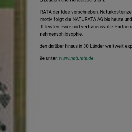
n, hatte sich NATURATA der Idee verschrieben, Naturkosteinzel
sorgen. Diesem Leitmotiv folgt die NATURATA AG bis heute und
ür Mensch und Umwelt leisten. Faire und vertrauensvolle Partner
estandteil der Unternehmensphilosophie.
hältlich und werden darüber hinaus in 30 Länder weltweit expo
A
Produkten finden Sie unter:
www.naturata.de