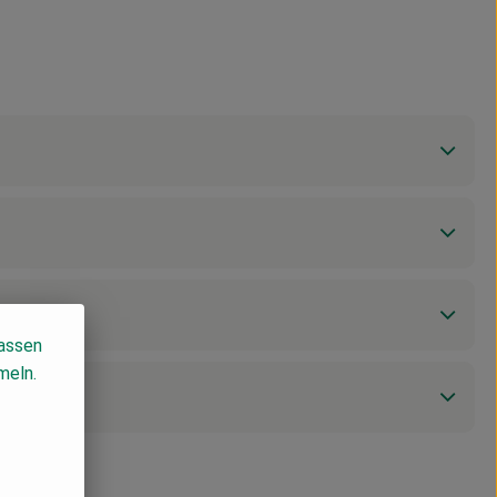
lassen
meln.