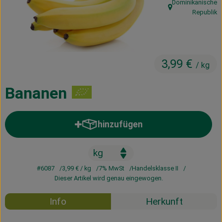
Dominikanische
Kühltheke
, Herkunft:
Republik
Vorratskammer
Getränke
3,99 €
/ kg
Haus, Garten & Co.
Bananen
Über uns
hinzufügen
Produkt zum Warenkorb hinzufü
Lieferservice
Neues vom Hof
#6087
3,99 €
/ kg
7% MwSt
Handelsklasse II
Blog
Dieser Artikel wird genau eingewogen.
Info
Herkunft