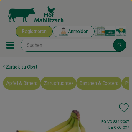
Warenk
Registrieren
Anmelden
Link
Mobiles Menu öffnen oder sch
Suche
Zurück zu Obst
Ökokisten
Äpfel & Birnen
Zitrusfrüchte
Bananen & Exoten
Pfi
Mahlitzscher Produkte
Angebote & Inspiration
Pr
Ökokisten
, Verband:
EG-VO 834/2007
Obst & Gemüse
, Kontrollstelle
DE-ÖKO-037