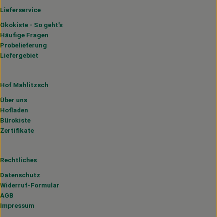
Lieferservice
Ökokiste - So geht's
Häufige Fragen
Probelieferung
Liefergebiet
Hof Mahlitzsch
Über uns
Hofladen
Bürokiste
Zertifikate
Rechtliches
Datenschutz
Widerruf-Formular
AGB
Impressum