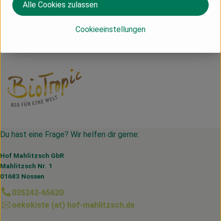
D 47167 Duisburg
Alle Cookies zulassen
www.green-naturkost.de
(Daten von Ecoinform)
Cookieeinstellungen
Biotropic
Du hast eine Frage? Wir helfen dir gerne:
Hof Mahlitzsch GbR
Mahlitzsch Nr. 1
01683 Nossen
035242-65620
oekokiste (at) hof-mahlitzsch.de