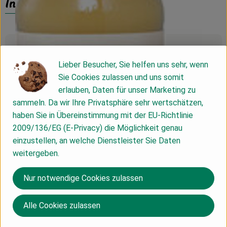
Info
Produktinformationen
Lieber Besucher, Sie helfen uns sehr, wenn
Sie Cookies zulassen und uns somit
Zutaten
erlauben, Daten für unser Marketing zu
sammeln. Da wir Ihre Privatsphäre sehr wertschätzen,
haben Sie in Übereinstimmung mit der EU-Richtlinie
Nährwert-Info
2009/136/EG (E-Privacy) die Möglichkeit genau
einzustellen, an welche Dienstleister Sie Daten
weitergeben.
Produktdatenblatt
Nur notwendige Cookies zulassen
Alle Cookies zulassen
Herkunft