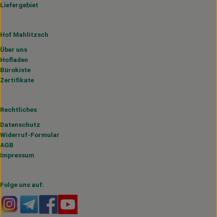
Liefergebiet
Hof Mahlitzsch
Über uns
Hofladen
Bürokiste
Zertifikate
Rechtliches
Datenschutz
Widerruf-Formular
AGB
Impressum
Folge uns auf:
Externer Link zu https://www.instagram.com/hofmahlitzs
Externer Link zu https://t.me/s/hofmahlitzsch
Externer Link zu https://www.facebook.com/H
Externer Link zu https://www.youtube.