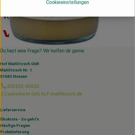
Cookieeinstellungen
Deutschland
Voelkel
Du hast eine Frage? Wir helfen dir gerne:
Hof Mahlitzsch GbR
Mahlitzsch Nr. 1
01683 Nossen
035242-65620
oekokiste (at) hof-mahlitzsch.de
Lieferservice
Ökokiste - So geht's
Häufige Fragen
Probelieferung