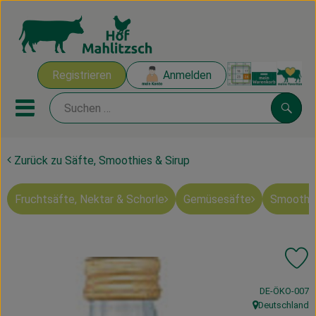
Warenk
Registrieren
Anmelden
Link
Mobiles Menu öffnen oder sch
Suche
Zurück zu Säfte, Smoothies & Sirup
Ökokisten
Fruchtsäfte, Nektar & Schorle
Gemüsesäfte
Smoothie
Mahlitzscher Produkte
Angebote & Inspiration
Pr
Ökokisten
, Kontrollstelle
DE-ÖKO-007
Obst & Gemüse
Deutschland
, Herkunft: