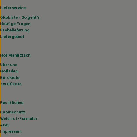
Lieferservice
Ökokiste - So geht's
Häufige Fragen
Probelieferung
Liefergebiet
Hof Mahlitzsch
Über uns
Hofladen
Bürokiste
Zertifikate
Rechtliches
Datenschutz
Widerruf-Formular
AGB
Impressum