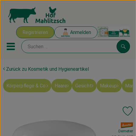
Warenk
Registrieren
Anmelden
Link
Mobiles Menu öffnen oder sch
Suche
Zurück zu Kosmetik und Hygieneartikel
Ökokisten
Körperpflege & Co.
Haare
Gesicht
Makeup
Mart
Mahlitzscher Produkte
Angebote & Inspiration
Pr
Ökokisten
, Verband:
Obst & Gemüse
Demeter