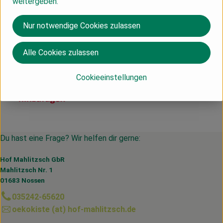
weitergeben.
Herkunft
Nur notwendige Cookies zulassen
DE
Martina Gebhardt
Alle Cookies zulassen
Cookieeinstellungen
Du hast eine Frage? Wir helfen dir gerne:
Hof Mahlitzsch GbR
Mahlitzsch Nr. 1
01683 Nossen
035242-65620
oekokiste (at) hof-mahlitzsch.de