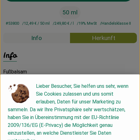
50 ml
#53800
12,49 €
/ 50 ml
249,80 €
/ l
19% MwSt
Handelsklasse II
Info
Herkunft
Info
Fußbalsam
Lieber Besucher, Sie helfen uns sehr, wenn
Produktinformationen
Sie Cookies zulassen und uns somit
erlauben, Daten für unser Marketing zu
sammeln. Da wir Ihre Privatsphäre sehr wertschätzen,
Produktdatenblatt
haben Sie in Übereinstimmung mit der EU-Richtlinie
2009/136/EG (E-Privacy) die Möglichkeit genau
einzustellen, an welche Dienstleister Sie Daten