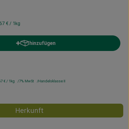
,67 €
/ 1kg
hinzufügen
Produkt zum Warenkorb hinzufügen
67 €
/ 1kg
7% MwSt
Handelsklasse II
Herkunft