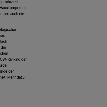
 produziert.
m Hauskompost in
r sind auch die
logischer
hes
fach
 der
schen
IÖW-Ranking der
urde
urde der
net. Mehr dazu