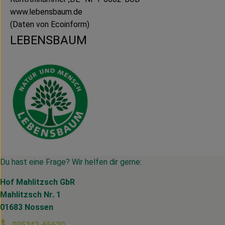
www.lebensbaum.de
(Daten von Ecoinform)
LEBENSBAUM
Du hast eine Frage? Wir helfen dir gerne:
Hof Mahlitzsch GbR
Mahlitzsch Nr. 1
01683 Nossen
035242-65620