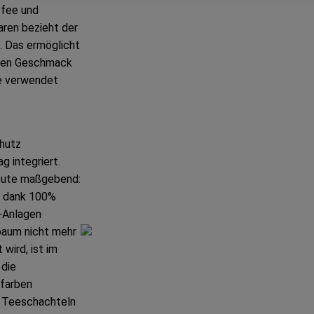
ffee und
waren bezieht der
n. Das ermöglicht
uten Geschmack
e verwendet
hutz
 integriert.
eute maßgebend:
, dank 100%
-Anlagen
baum nicht mehr
wird, ist im
 die
kfarben
e Teeschachteln