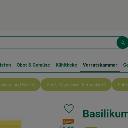
Su
isten
Obst & Gemüse
Kühltheke
Vorratskammer
G
würze und Salze
Senf, Mayonaise, Remoulade
Soße
Basiliku
Produkt zu Favouriten hinzufüge
, Verband:
Demeter