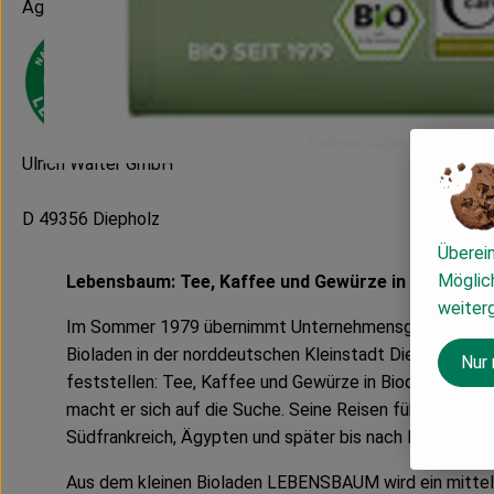
Ägypten
Ulrich Walter GmbH
D 49356 Diepholz
Überei
Möglich
Lebensbaum: Tee, Kaffee und Gewürze in feinster B
weiter
Im Sommer 1979 übernimmt Unternehmensgründer Ulric
Bioladen in der norddeutschen Kleinstadt Diepholz. Sch
Nur
feststellen: Tee, Kaffee und Gewürze in Bioqualität gibt
macht er sich auf die Suche. Seine Reisen führen ihn na
Südfrankreich, Ägypten und später bis nach Indien.
Aus dem kleinen Bioladen LEBENSBAUM wird ein mitte