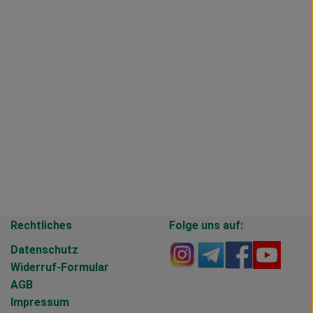
Rechtliches
Folge uns auf:
Externer Link zu https
Externer Link zu 
Externer Li
Extern
Datenschutz
Widerruf-Formular
AGB
Impressum