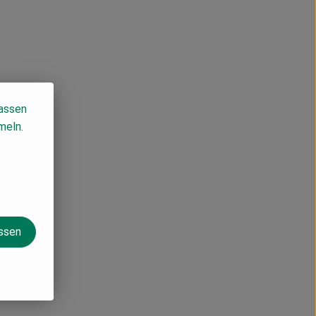
lassen
meln.
assen