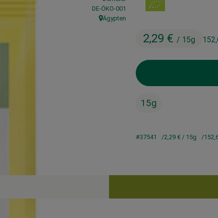
, Kontrollstelle:
DE-ÖKO-001
Ägypten
, Herkunft:
2,29 €
/ 15g
152
15g
#37541
2,29 €
/ 15g
152,