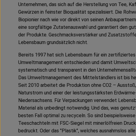
Unternehmen, das sich auf die Herstellung von Tee, Ka
Gewürzen in feinster Bioqualität spezialisiert. Die Roh
Biopionier nach wie vor direkt von seinen Anbaupartner
eine sorgfältige Zutatenauswahl und garantiert den g
der Produkte. Geschmacksverstärker und Zusatzstoff
Lebensbaum grundsätzlich nicht.
Bereits 1997 hat sich Lebensbaum für ein zertifiziertes
Umweltmanagement entschieden und damit Umweltsc
systematisch und transparent in den Unternehmensalltag
Das Umweltmanagement des Mittelständlers ist bis h
Seit 2010 arbeitet die Produktion ohne CO2 – Ausstoß
Naturstrom und einer der leistungsstärksten Erdwärme
Niedersachsens. Für Verpackungen verwendet Lebens
Material als unbedingt notwendig. Und das, was genutzt 
besten Fall optimal zu recyceln. So sind beispielsweise
Teeschachteln mit FSC-Siegel mit minerlölfreien Druc
bedruckt. Oder das "Plastik", welches ausnahmslos all