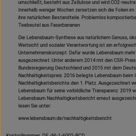
umschließt, besteht aus Zellulose und wird CO2-neutral
Innerhalb weniger Wochen zersetzen sich die Folien i
ihre natürlichen Bestandteile. Problemlos kompostierba
Teebeutel aus Faserbananen.
Die Lebensbaum-Synthese aus natürlichem Genuss, öko
Weitsicht und sozialer Verantwortung ist ein erfolgreic
Unternehmenskonzept. Dafür wurde Lebensbaum mehr
ausgezeichnet. Unter anderem 2014 mit den CSR-Preis
Bundesregierung Deutschland und 2015 mit dem Deut
Nachhaltigkeitspreis. 2016 belegte Lebensbaum beim 
Nachhaltigkeitsberichte den 1. Platz. Ausgezeichnet w
Lebensbaum für seine vorbildliche Transparenz. 2019 w
Lebensbaum Nachhaltigkeitsbericht erneut ausgezeich
lesen Sie unter:
www.lebensbaum.de/nachhaltigkeitsbericht
Kontrollnummer ,DE -NI-1-6002-BCD