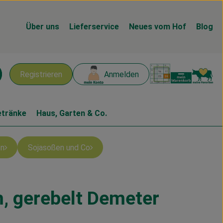
Über uns
Lieferservice
Neues vom Hof
Blog
Warenk
L
Registrieren
Anmelden
chen
etränke
Haus, Garten & Co.
n
Sojasoßen und Co
m, gerebelt Demeter
n