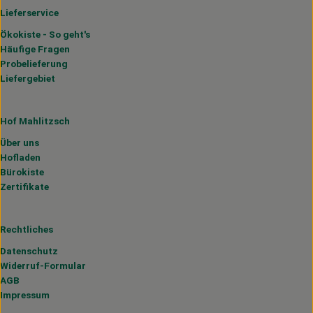
Lieferservice
Ökokiste - So geht's
Häufige Fragen
Probelieferung
Liefergebiet
Hof Mahlitzsch
Über uns
Hofladen
Bürokiste
Zertifikate
Rechtliches
Datenschutz
Widerruf-Formular
AGB
Impressum