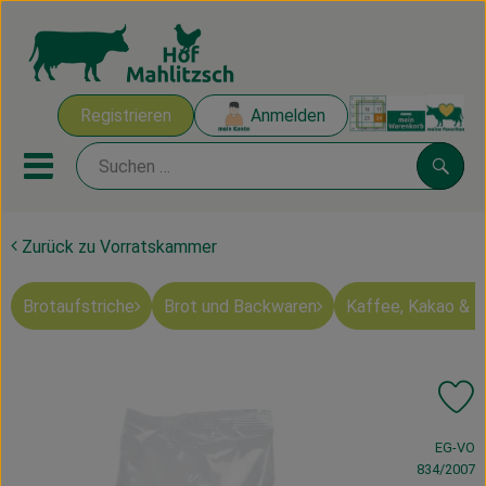
Warenk
Registrieren
Anmelden
Link
Mobiles Menu öffnen oder sch
Suche
Zurück zu Vorratskammer
Ökokisten
Brotaufstriche
Brot und Backwaren
Kaffee, Kakao & 
Mahlitzscher Produkte
Angebote & Inspiration
Pr
Ökokisten
, Verband:
EG-VO
Obst & Gemüse
834/2007