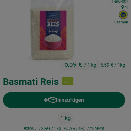
, Kontrollstel
IT-BIO-007
Kühltheke
PK
, Herk
, 
Vorratskammer
Basmati
Getränke
Haus, Garten & Co.
6,59 €
/ 1 kg
6,59 €
/ 1kg
Über uns
Lieferservice
Basmati Reis
Neues vom Hof
hinzufügen
Produkt zum Warenkorb hinzufü
Blog
1 kg
#28905
6,59 €
/ 1 kg
6,59 €
/ 1kg
7% MwSt