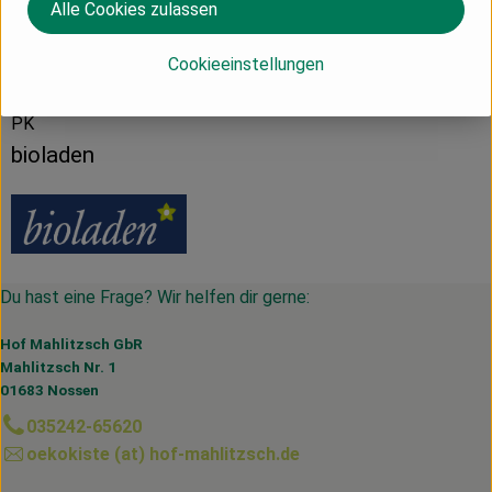
Alle Cookies zulassen
Herkunft
Cookieeinstellungen
PK
bioladen
Du hast eine Frage? Wir helfen dir gerne:
Hof Mahlitzsch GbR
Mahlitzsch Nr. 1
01683 Nossen
035242-65620
oekokiste (at) hof-mahlitzsch.de