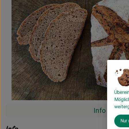
Überei
Möglich
weiter
Info
Nur
Info