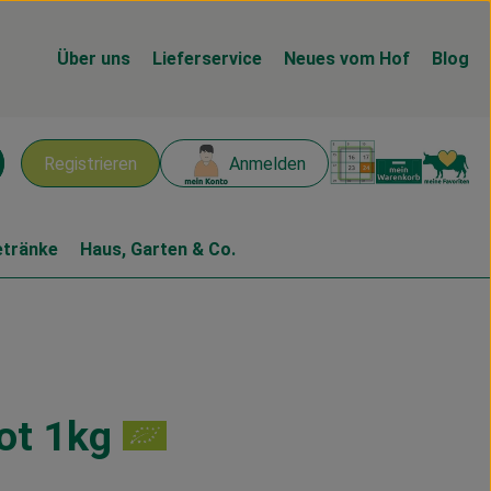
Über uns
Lieferservice
Neues vom Hof
Blog
Warenk
L
Registrieren
Anmelden
chen
etränke
Haus, Garten & Co.
ot 1kg
n