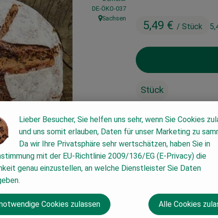
, Kontrollstelle:
DE-ÖKO-037
Sachsen
5,49 €
, Herkunft:
/ Stück
5,
Stück
Lieber Besucher, Sie helfen uns sehr, wenn Sie Cookies zu
#2602
5,49 €
/ Stück
5,49
und uns somit erlauben, Daten für unser Marketing zu sam
Da wir Ihre Privatsphäre sehr wertschätzen, haben Sie in
nstimmung mit der EU-Richtlinie 2009/136/EG (E-Privacy) die
keit genau einzustellen, an welche Dienstleister Sie Daten
geben.
 notwendige Cookies zulassen
Alle Cookies zul