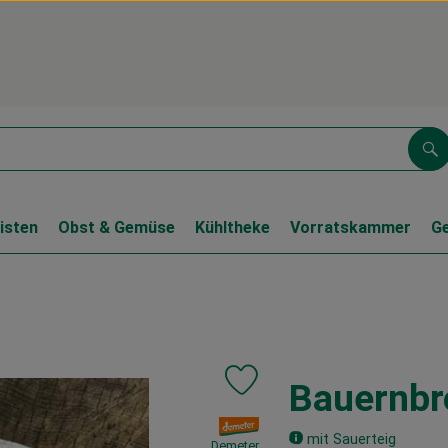
Su
isten
Obst & Gemüse
Kühltheke
Vorratskammer
G
Bauernbr
Produkt zu Favouriten hinzufüge
, Verband:
mit Sauerteig
Demeter