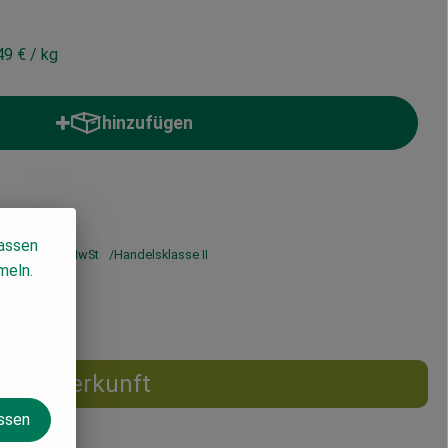
49 €
/ kg
hinzufügen
Produkt zum Warenkorb hinzufügen
lassen
 €
/ kg
7% MwSt
Handelsklasse II
meln.
Herkunft
assen