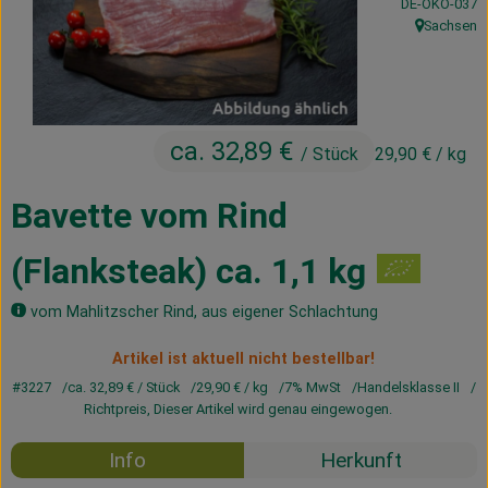
, Kontrollstelle
DE-ÖKO-037
Kühltheke
Sachsen
, Herkunft:
Vorratskammer
Getränke
ca. 32,89 €
/ Stück
29,90 €
/ kg
Haus, Garten & Co.
Bavette vom Rind
Über uns
(Flanksteak) ca. 1,1 kg
Lieferservice
vom Mahlitzscher Rind, aus eigener Schlachtung
Neues vom Hof
Artikel ist aktuell nicht bestellbar!
Blog
#3227
ca. 32,89 €
/ Stück
29,90 €
/ kg
7% MwSt
Handelsklasse II
Richtpreis,
Dieser Artikel wird genau eingewogen.
Info
Herkunft