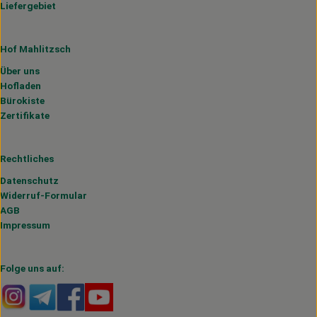
Liefergebiet
Hof Mahlitzsch
Über uns
Hofladen
Bürokiste
Zertifikate
Rechtliches
Datenschutz
Widerruf-Formular
AGB
Impressum
Folge uns auf:
Externer Link zu https://www.instagram.com/hofmahlitzs
Externer Link zu https://t.me/s/hofmahlitzsch
Externer Link zu https://www.facebook.com/H
Externer Link zu https://www.youtube.