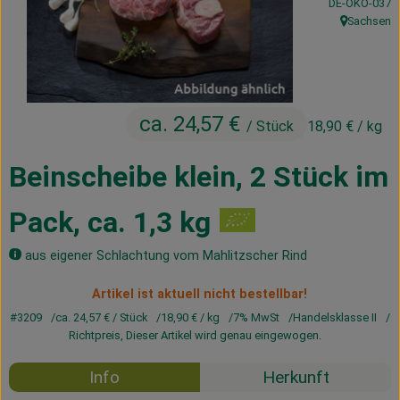
, Kontrollstelle
DE-ÖKO-037
Kühltheke
Sachsen
, Herkunft:
Vorratskammer
Getränke
ca. 24,57 €
/ Stück
18,90 €
/ kg
Haus, Garten & Co.
Beinscheibe klein, 2 Stück im
Über uns
Pack, ca. 1,3 kg
Lieferservice
aus eigener Schlachtung vom Mahlitzscher Rind
Neues vom Hof
Artikel ist aktuell nicht bestellbar!
Blog
#3209
ca. 24,57 €
/ Stück
18,90 €
/ kg
7% MwSt
Handelsklasse II
Richtpreis,
Dieser Artikel wird genau eingewogen.
Info
Herkunft