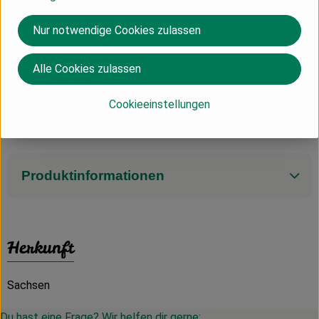
Angebot stärker durchwachsen als andere. Dies ist
keinesfalls ein Mangel, sondern vielmehr ein
Nur notwendige Cookies zulassen
Qualitätsmerkmal, das die Natürlichkeit und Langsamkeit der
Aufzucht unterstreicht.
Alle Cookies zulassen
Die Tiere werden bei uns nicht für schnelle Fleischerzeugung
gemästet, im Gegenteil, wir lassen sie langsam und gesund
Cookieeinstellungen
wachsen. Dies trägt zur besonderen Qualität des Fleisches
bei.
Produktinformationen
Herkunft
Sachsen
Du hast eine Frage? Wir helfen dir gerne: