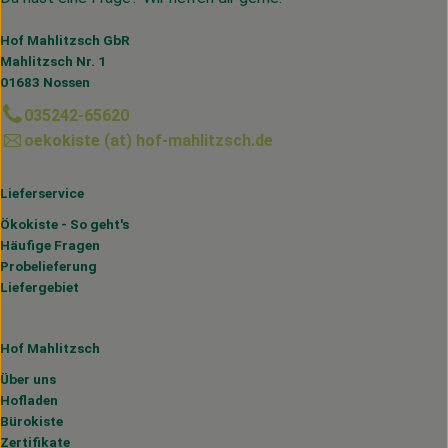
Hof Mahlitzsch GbR
Mahlitzsch Nr. 1
01683 Nossen
035242-65620
oekokiste (at) hof-mahlitzsch.de
Lieferservice
Ökokiste - So geht's
Häufige Fragen
Probelieferung
Liefergebiet
Hof Mahlitzsch
Über uns
Hofladen
Bürokiste
Zertifikate