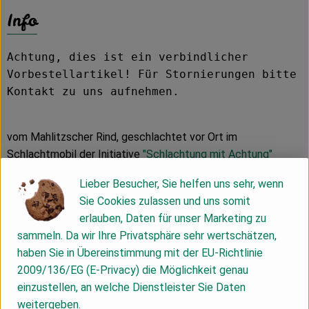
Info
Achtung, dies ist ein verbindlicher
Vorbestellartikel! Für Stornierungen bitte
Kontakt zu uns aufnehmen.
vom Mahlitzscher Rind, geschlachtet vor Ort im
Schlachtmobil der Initiative
"Schlachtung mit Achtung"
Mindestens haltbar bis: 11.07.2026
Lieber Besucher, Sie helfen uns sehr, wenn
Sie Cookies zulassen und uns somit
Unser Demeter-Rindfleisch stammt ausschließlich von
erlauben, Daten für unser Marketing zu
Tieren unserer Herde. Wir halten Simmentaler Kühe, eine
sammeln. Da wir Ihre Privatsphäre sehr wertschätzen,
Zweinutzungsrasse, die nicht nur Milch gibt, sondern auch
haben Sie in Übereinstimmung mit der EU-Richtlinie
entsprechend Fleisch ansetzt.
2009/136/EG (E-Privacy) die Möglichkeit genau
Rindfleisch aus Mahlitzsch ist ein Naturprodukt, denn keine
einzustellen, an welche Dienstleister Sie Daten
Kuh gleicht der nächsten. So sind manche Stücke in unserem
weitergeben.