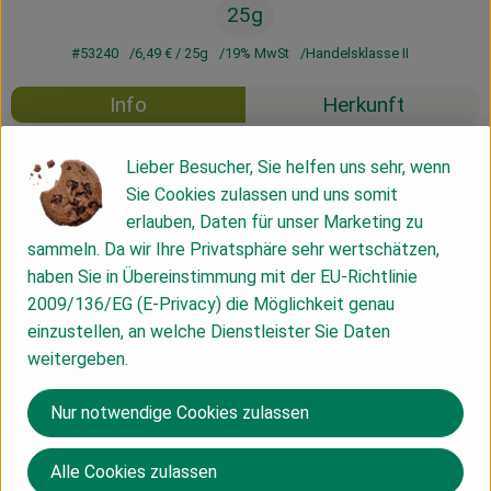
25g
#53240
6,49 €
/ 25g
19% MwSt
Handelsklasse II
Info
Herkunft
Info
Lieber Besucher, Sie helfen uns sehr, wenn
Sie Cookies zulassen und uns somit
erlauben, Daten für unser Marketing zu
Die Johannishöhe Tharandt ist ein kleinerer
sammeln. Da wir Ihre Privatsphäre sehr wertschätzen,
Landwirtschaftsbetrieb, der ca. 5 Hektar Land nach den
haben Sie in Übereinstimmung mit der EU-Richtlinie
Regeln des kontrolliert biologischen Landbaus
2009/136/EG (E-Privacy) die Möglichkeit genau
bewirtschaftet. Tharandt liegt etwa 15 km von südwestlich
einzustellen, an welche Dienstleister Sie Daten
von Dresden.
weitergeben.
Neben Gemüse und Getreide vermarktet der Bereich des
Garten- und Landbaus der Johannishöhe Tee und Salben,
Nur notwendige Cookies zulassen
aber auch Saatgut. Außerdem finden regelmäßig Seminare zu
Umweltthemen sowie ein Naturmarkt in Tharandt statt.
Weitere Informationen: https://johannishöhe.de/
Alle Cookies zulassen