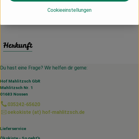
Cookieeinstellungen
Produktinformationen
Herkunft
Du hast eine Frage? Wir helfen dir gerne:
Hof Mahlitzsch GbR
Mahlitzsch Nr. 1
01683 Nossen
035242-65620
oekokiste (at) hof-mahlitzsch.de
Lieferservice
Ökokiste - So geht's