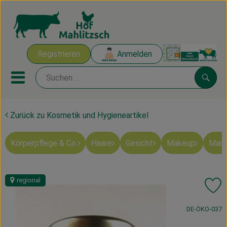
Warenk
Registrieren
Anmelden
Link
Mobiles Menu öffnen oder sch
Suche
Zurück zu Kosmetik und Hygieneartikel
Ökokisten
Körperpflege & Co.
Haare
Gesicht
Makeup
Mart
Mahlitzscher Produkte
Angebote & Inspiration
regional
Pr
Ökokisten
, Kontrollstelle
DE-ÖKO-037
Obst & Gemüse