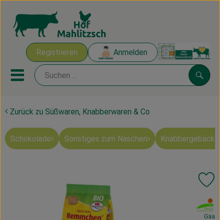
Warenk
Registrieren
Anmelden
Link
Mobiles Menu öffnen oder sch
Suche
Zurück zu Süßwaren, Knabberwaren & Co
Ökokisten
Schokolade
Sonstiges zum Naschen
Knabbergebäck 
Mahlitzscher Produkte
Angebote & Inspiration
Pr
Ökokisten
, Verband:
Obst & Gemüse
Gäa