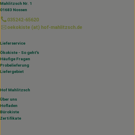
Mahlitzsch Nr. 1
01683 Nossen
035242-65620
oekokiste (at) hof-mahlitzsch.de
Lieferservice
Ökokiste - So geht's
Häufige Fragen
Probelieferung
Liefergebiet
Hof Mahlitzsch
Über uns
Hofladen
Bürokiste
Zertifikate