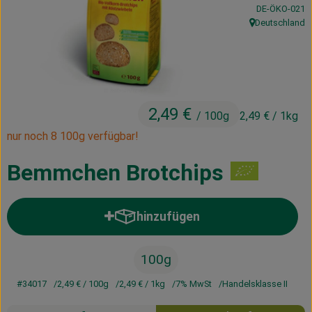
, Kontrollstelle
DE-ÖKO-021
Kühltheke
Deutschland
, Herkunft:
Vorratskammer
Getränke
Haus, Garten & Co.
2,49 €
/ 100g
2,49 €
/ 1kg
nur noch 8 100g verfügbar!
Über uns
Bemmchen Brotchips
Lieferservice
hinzufügen
Neues vom Hof
Produkt zum Warenkorb hinzufü
Blog
100g
#34017
2,49 €
/ 100g
2,49 €
/ 1kg
7% MwSt
Handelsklasse II