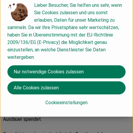
Lieber Besucher, Sie helfen uns sehr, wenn
Herkunft
Sie Cookies zulassen und uns somit
erlauben, Daten für unser Marketing zu
Hersteller: Dr. Quendt
sammeln. Da wir Ihre Privatsphäre sehr wertschätzen,
haben Sie in Übereinstimmung mit der EU-Richtlinie
Deutschland
2009/136/EG (E-Privacy) die Möglichkeit genau
einzustellen, an welche Dienstleister Sie Daten
weitergeben.
Nur notwendige Cookies zulassen
Dr. Quendt GmbH & Co. KG
Alle Cookies zulassen
D 01189 Dresden
Dr. Quendt steht für Zuversicht und den Willen, das Leben -
Cookieeinstellungen
persönlich und als Gemeinschaft - nach bestem Können
selbst zu gestalten. Und die Heiterkeit, die Kraft und
Ausdauer spendet.