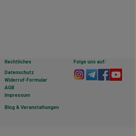
Rechtliches
Folge uns auf:
Externer Link zu https
Externer Link zu 
Externer Li
Extern
Datenschutz
Widerruf-Formular
AGB
Impressum
Blog
&
Veranstaltungen