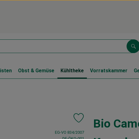
Su
isten
Obst & Gemüse
Kühltheke
Vorratskammer
G
Bio Cam
Produkt zu Favouriten hinzufü
, Verband:
EG-VO 834/2007
, Kontrollstelle:
DE-ÖKO-001