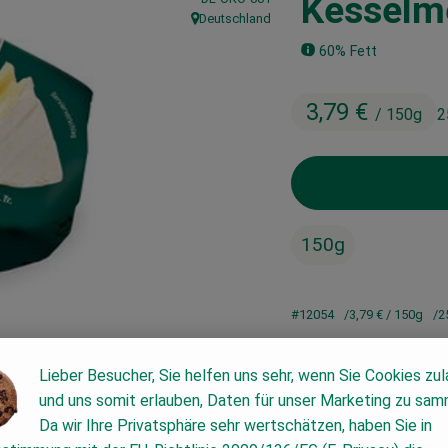
Kesselm
Deutschland
, Herkunft:
60% Fett
3,79 €
/ 150g
2
150g
#12054
3,79 €
/ 150g
2
Lieber Besucher, Sie helfen uns sehr, wenn Sie Cookies zu
und uns somit erlauben, Daten für unser Marketing zu sam
Da wir Ihre Privatsphäre sehr wertschätzen, haben Sie in