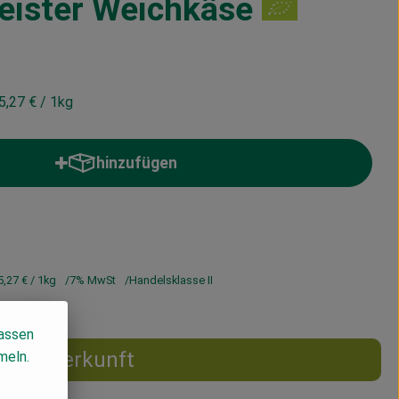
eister Weichkäse
5,27 €
/ 1kg
hinzufügen
Produkt zum Warenkorb hinzufügen
5,27 €
/ 1kg
7% MwSt
Handelsklasse II
lassen
Herkunft
meln.