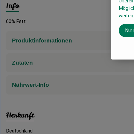
Überei
Info
Möglich
weiter
60% Fett
Nur
Produktinformationen
Zutaten
Nährwert-Info
Herkunft
Deutschland