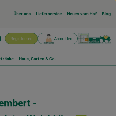
Über uns
Lieferservice
Neues vom Hof
Blog
Warenk
L
Registrieren
Anmelden
chen
etränke
Haus, Garten & Co.
embert -
gen