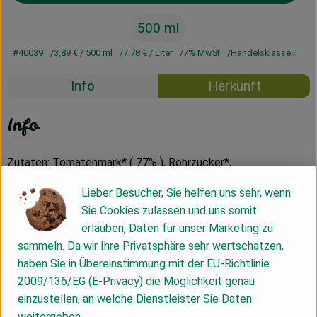
500 ml
#40039
3,89 €
/ 500 ml
7,78 €
/ Liter
7% MwSt
Handelsklasse II
Info
Herkunft
Info
Zutaten: Tomatenmark* ( 77% ), Rohrzucker*,
Branntweinessig*, Speisesalz*, Gewürze*
Lieber Besucher, Sie helfen uns sehr, wenn
Sie Cookies zulassen und uns somit
aus kontrolliert ökologischem Anbau
erlauben, Daten für unser Marketing zu
sammeln. Da wir Ihre Privatsphäre sehr wertschätzen,
Ohne Konservierungsstoffe
haben Sie in Übereinstimmung mit der EU-Richtlinie
Ohne Geschmackverstärker
2009/136/EG (E-Privacy) die Möglichkeit genau
Gluten- und Lactosefrei
einzustellen, an welche Dienstleister Sie Daten
weitergeben.