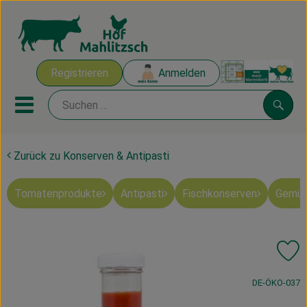
Warenk
Registrieren
Anmelden
Link
Mobiles Menu öffnen oder sch
Suche
Zurück zu Konserven & Antipasti
Ökokisten
Tomatenprodukte
Antipasti
Fischkonserven
Gemüs
Mahlitzscher Produkte
Angebote & Inspiration
Pr
Ökokisten
, Kontrollstelle
DE-ÖKO-037
Obst & Gemüse