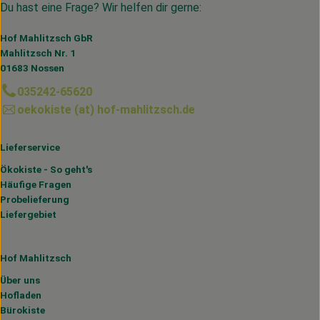
Du hast eine Frage? Wir helfen dir gerne:
Hof Mahlitzsch GbR
Mahlitzsch Nr. 1
01683 Nossen
035242-65620
oekokiste (at) hof-mahlitzsch.de
Lieferservice
Ökokiste - So geht's
Häufige Fragen
Probelieferung
Liefergebiet
Hof Mahlitzsch
Über uns
Hofladen
Bürokiste