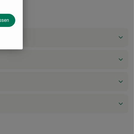
assen