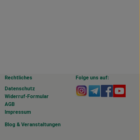
Rechtliches
Folge uns auf:
Externer Link zu https
Externer Link zu 
Externer Li
Extern
Datenschutz
Widerruf-Formular
AGB
Impressum
Blog
&
Veranstaltungen