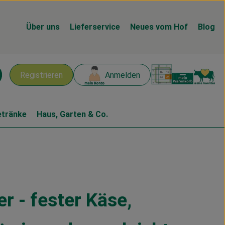
Über uns
Lieferservice
Neues vom Hof
Blog
Warenk
L
Registrieren
Anmelden
chen
etränke
Haus, Garten & Co.
r - fester Käse,
n