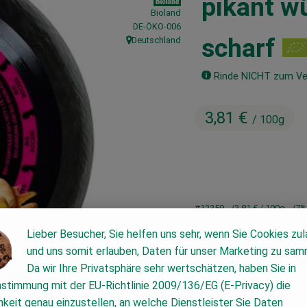
pikant wü
Bioland
, Kontrollstelle:
DE-ÖKO-006
scharf
Deutschland
, Herkunft:
Rinde NICHT zum Ve
3,81 €
/ 100g
#12359
3,81 €
/ 100g
7%
Lieber Besucher, Sie helfen uns sehr, wenn Sie Cookies zu
und uns somit erlauben, Daten für unser Marketing zu sam
Da wir Ihre Privatsphäre sehr wertschätzen, haben Sie in
nstimmung mit der EU-Richtlinie 2009/136/EG (E-Privacy) die
keit genau einzustellen, an welche Dienstleister Sie Daten