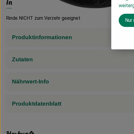
Info
weiter
Rinde NICHT zum Verzehr geeignet
Nur
Produktinformationen
Zutaten
Nährwert-Info
Produktdatenblatt
Herkunft