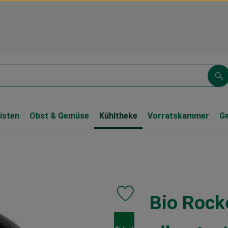
Su
isten
Obst & Gemüse
Kühltheke
Vorratskammer
G
Bio Rocke
Produkt zu Favouriten hinzufüge
, Verband: