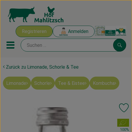
Warenk
Registrieren
Anmelden
Link
Mobiles Menu öffnen oder sch
Suche
Zurück zu Limonade, Schorle & Tee
Ökokisten
Limonade
Schorle
Tee & Eistee
Kombucha
Mahlitzscher Produkte
Angebote & Inspiration
Pr
Ökokisten
, Verband:
Obst & Gemüse
100%