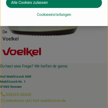
Alle Cookies zulassen
Cookieeinstellungen
Herkunft
Deutschland
Voelkel
Du hast eine Frage? Wir helfen dir gerne:
Hof Mahlitzsch GbR
Mahlitzsch Nr. 1
01683 Nossen
035242-65620
oekokiste (at) hof-mahlitzsch.de