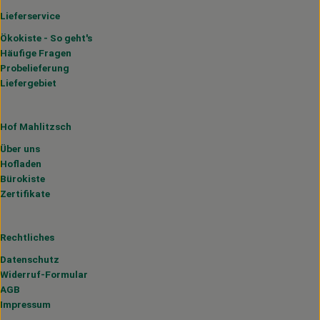
Lieferservice
Ökokiste - So geht's
Häufige Fragen
Probelieferung
Liefergebiet
Hof Mahlitzsch
Über uns
Hofladen
Bürokiste
Zertifikate
Rechtliches
Datenschutz
Widerruf-Formular
AGB
Impressum