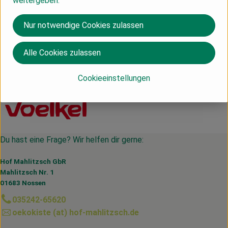
weitergeben.
Nur notwendige Cookies zulassen
Herkunft
Alle Cookies zulassen
Deutschland
Cookieeinstellungen
Voelkel
Du hast eine Frage? Wir helfen dir gerne:
Hof Mahlitzsch GbR
Mahlitzsch Nr. 1
01683 Nossen
035242-65620
oekokiste (at) hof-mahlitzsch.de