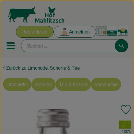
Warenk
Registrieren
Anmelden
Link
Mobiles Menu öffnen oder sch
Suche
Zurück zu Limonade, Schorle & Tee
Ökokisten
Limonade
Schorle
Tee & Eistee
Kombucha
Mahlitzscher Produkte
Angebote & Inspiration
Pr
Ökokisten
, Verband:
Obst & Gemüse
100%