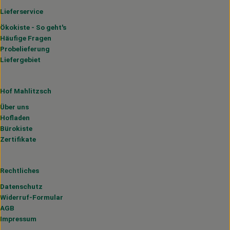
Lieferservice
Ökokiste - So geht's
Häufige Fragen
Probelieferung
Liefergebiet
Hof Mahlitzsch
Über uns
Hofladen
Bürokiste
Zertifikate
Rechtliches
Datenschutz
Widerruf-Formular
AGB
Impressum