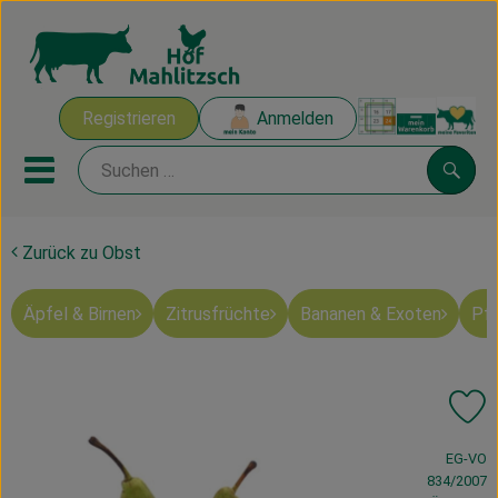
Warenk
Registrieren
Anmelden
Link
Mobiles Menu öffnen oder sch
Suche
Zurück zu Obst
Ökokisten
Äpfel & Birnen
Zitrusfrüchte
Bananen & Exoten
Pfi
Mahlitzscher Produkte
Angebote & Inspiration
Pr
Ökokisten
, Verband:
EG-VO
Obst & Gemüse
834/2007