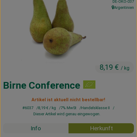
, Kontrollstelle
DE-ÖKO-037
Kühltheke
Argentinien
, Herkunft:
Vorratskammer
Getränke
Haus, Garten & Co.
8,19 €
/ kg
Über uns
Lieferservice
Birne Conference
Neues vom Hof
Artikel ist aktuell nicht bestellbar!
#6037
8,19 €
/ kg
7% MwSt
Handelsklasse II
Blog
Dieser Artikel wird genau eingewogen.
Info
Herkunft