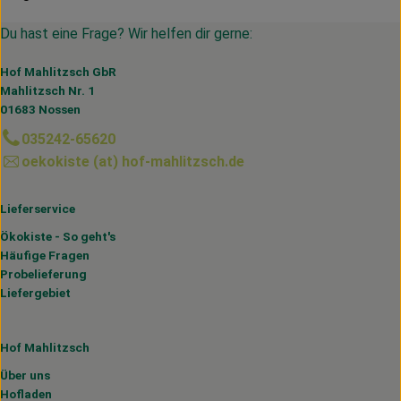
Du hast eine Frage? Wir helfen dir gerne:
Hof Mahlitzsch GbR
Mahlitzsch Nr. 1
01683 Nossen
035242-65620
oekokiste (at) hof-mahlitzsch.de
Lieferservice
Ökokiste - So geht's
Häufige Fragen
Probelieferung
Liefergebiet
Hof Mahlitzsch
Über uns
Hofladen