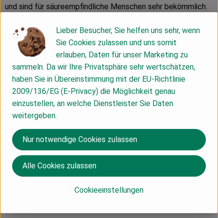
und sind für säureempfindliche Menschen sehr bekömmlich.
Weil sie zusätzlich gute Eisenwerte aufweisen, wirken sie
Lieber Besucher, Sie helfen uns sehr, wenn
Blutarmut entgegen. Sie enthalten außerdem viel Kalium,
Sie Cookies zulassen und uns somit
was entwässert, ihr Phosphorgehalt stärkt das
erlauben, Daten für unser Marketing zu
Nervensystem.
sammeln. Da wir Ihre Privatsphäre sehr wertschätzen,
Wie der Apfel zählt die Birne zum Kernobst. Man
haben Sie in Übereinstimmung mit der EU-Richtlinie
unterscheidet Sortengruppen wie Butterbirnen (saftig,
2009/136/EG (E-Privacy) die Möglichkeit genau
schmelzendes Fruchtfleisch), Bergamotten (rundliche Form),
einzustellen, an welche Dienstleister Sie Daten
Flaschen- (länglich), Apotheker- (unregelmäßig, schmelzend),
weitergeben.
Schmalzbirnen und andere.
Bei fast 2500 Birnensorten sind für die Sorten: Abate Fetel,
Nur notwendige Cookies zulassen
Alexander Lucas, Conference, Dr. Guyot, Kaiser Alexander,
Packham's Triumph, Williams Christ.
Alle Cookies zulassen
Inhaltsstoffe:
Cookieeinstellungen
Birnen besitzen einen hohen, dem Apfel ähnlichen,
ernährungsphysiologischen Wert. Der süße Geschmack ist