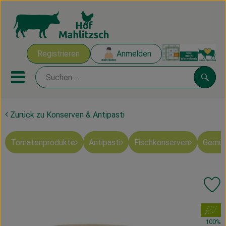
Warenk
Registrieren
Anmelden
Link
Mobiles Menu öffnen oder sch
Suche
Zurück zu Konserven & Antipasti
Ökokisten
Tomatenprodukte
Antipasti
Fischkonserven
Gemüs
Mahlitzscher Produkte
Angebote & Inspiration
Pr
Ökokisten
, Verband:
Obst & Gemüse
100%