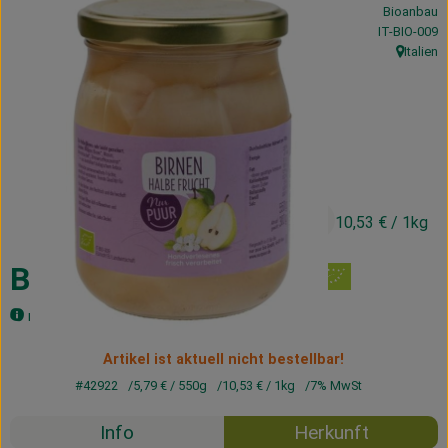
Bioanbau
Kühltheke
, Kontrollstel
IT-BIO-009
Italien
Vorratskammer
, Herkunft
Getränke
Haus, Garten & Co.
5,79 €
/ 550g
10,53 €
/ 1kg
Über uns
Lieferservice
Birnen, halbe Frucht
Neues vom Hof
mit Reissirup gesüßt
Blog
Artikel ist aktuell nicht bestellbar!
#42922
5,79 €
/ 550g
10,53 €
/ 1kg
7% MwSt
Info
Herkunft