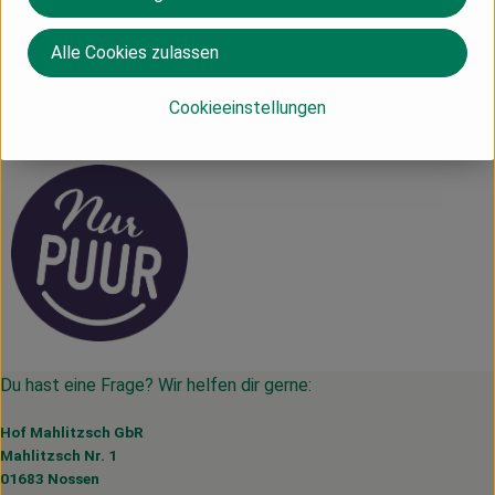
Herkunft
Alle Cookies zulassen
Italien
Cookieeinstellungen
Nur Puur
Du hast eine Frage? Wir helfen dir gerne:
Hof Mahlitzsch GbR
Mahlitzsch Nr. 1
01683 Nossen