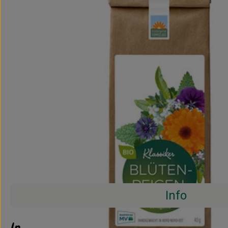
Info
Info