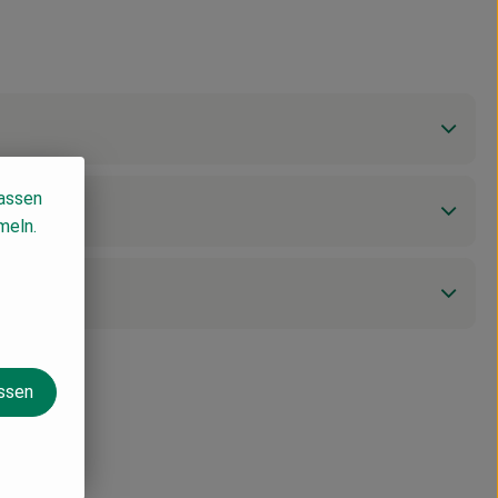
lassen
meln.
assen