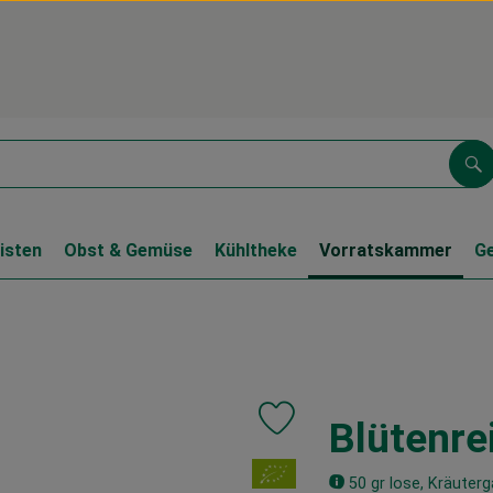
Su
isten
Obst & Gemüse
Kühltheke
Vorratskammer
G
Blütenre
Produkt zu Favouriten hinzufüg
, Verband:
50 gr lose, Kräuter