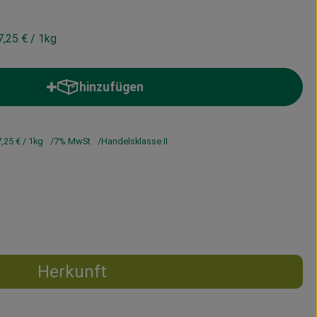
7,25 €
/ 1kg
hinzufügen
Produkt zum Warenkorb hinzufügen
,25 €
/ 1kg
7% MwSt
Handelsklasse II
Herkunft