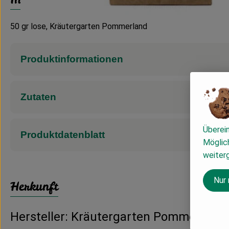
50 gr lose, Kräutergarten Pommerland
Produktinformationen
Zutaten
Überei
Produktdatenblatt
Möglich
weiter
Nur
Herkunft
Hersteller: Kräutergarten Pommerland