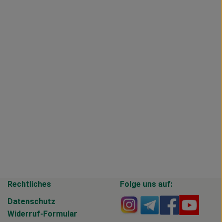
Rechtliches
Folge uns auf:
Externer Link zu https
Externer Link zu 
Externer Li
Extern
Datenschutz
Widerruf-Formular