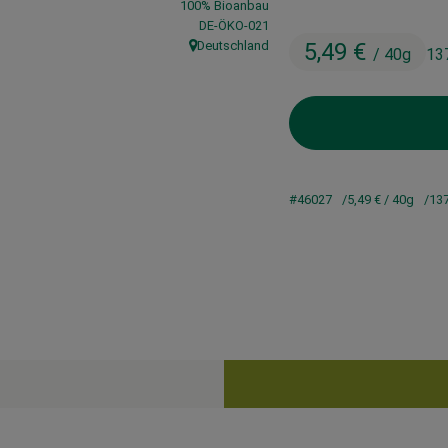
100% Bioanbau
, Kontrollstelle:
DE-ÖKO-021
Deutschland
5,49 €
/ 40g
13
, Herkunft:
#46027
5,49 €
/ 40g
137