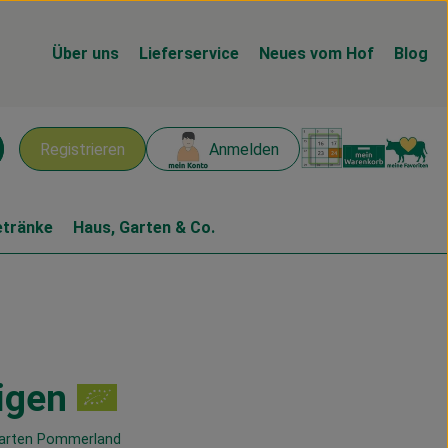
Über uns
Lieferservice
Neues vom Hof
Blog
Warenk
L
Registrieren
Anmelden
chen
etränke
Haus, Garten & Co.
igen
en
garten Pommerland