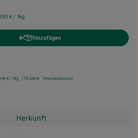
9,93 €
/ 1kg
hinzufügen
Produkt zum Warenkorb hinzufügen
9,93 €
/ 1kg
7% MwSt
Handelsklasse II
Herkunft