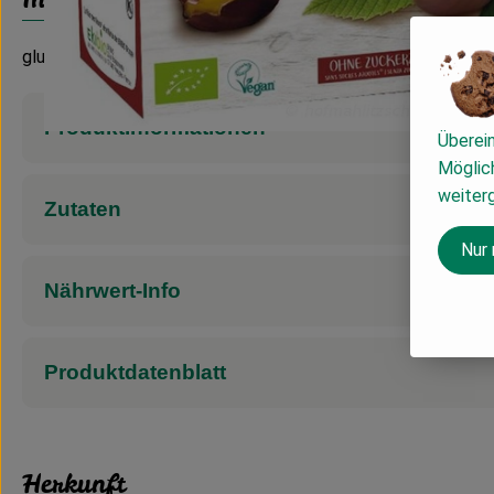
glutenfrei
Produktinformationen
Überei
Möglich
weiter
Zutaten
Nur
Nährwert-Info
Produktdatenblatt
Herkunft