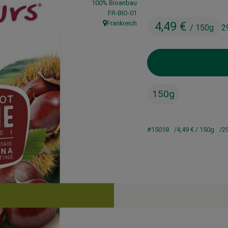
100% Bioanbau
, Kontrollstelle:
FR-BIO-01
Frankreich
4,49 €
/ 150g
2
, Herkunft:
150g
#15018
4,49 €
/ 150g
2