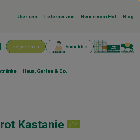
Über uns
Lieferservice
Neues vom Hof
Blog
Warenk
L
Registrieren
Anmelden
chen
etränke
Haus, Garten & Co.
ot Kastanie
en