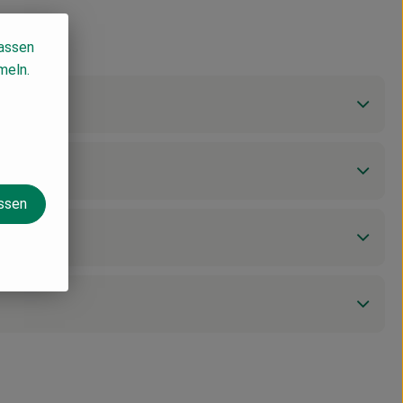
lassen
meln.
assen