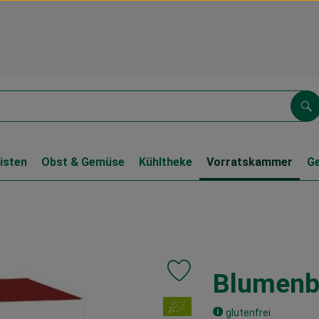
Su
isten
Obst & Gemüse
Kühltheke
Vorratskammer
G
Blumenbr
Produkt zu Favouriten hinzufüg
, Verband:
glutenfrei