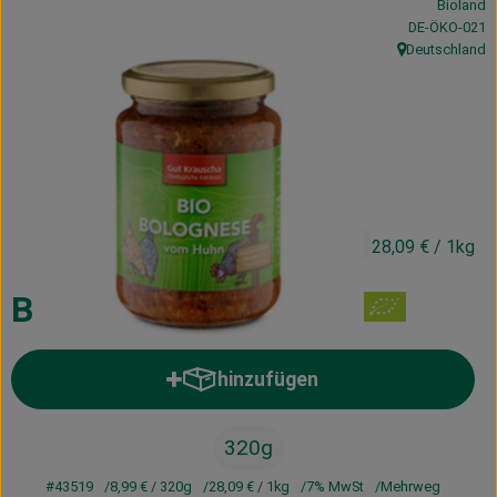
Bioland
Kühltheke
, Kontrollstelle
DE-ÖKO-021
Deutschland
, Herkunft:
Vorratskammer
Getränke
Haus, Garten & Co.
8,99 €
/ 320g
28,09 €
/ 1kg
Über uns
Lieferservice
Bolognese vom Huhn
Neues vom Hof
hinzufügen
Produkt zum Warenkorb hinzufü
Blog
320g
#43519
8,99 €
/ 320g
28,09 €
/ 1kg
7% MwSt
Mehrweg