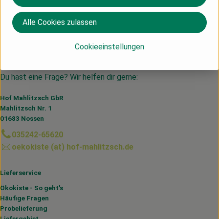
Alle Cookies zulassen
Herkunft
Cookieeinstellungen
Deutschland
Du hast eine Frage? Wir helfen dir gerne:
Hof Mahlitzsch GbR
Mahlitzsch Nr. 1
01683 Nossen
035242-65620
oekokiste (at) hof-mahlitzsch.de
Lieferservice
Ökokiste - So geht's
Häufige Fragen
Probelieferung
Liefergebiet